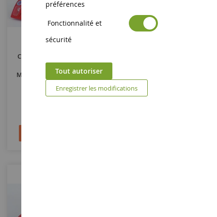
préférences
Fonctionnalité et
ECHELLE
ECHELLE
1/43
1/43
sécurité
CHEETAH G601 #20 24h Du
CHEETAH G601 #18 24h Du
Mans 1978 S.PLASTINA /
Mans 1979 D.BRILLAT / J-
Tout autoriser
M.LUINI / J-D.GRANDJEAN -
P.AESCHLIMANN - Limitée À
Limitée À 150ex.
150ex.
Enregistrer les modifications
TRODSN130
TRODSN145
89,90 €
82,90 €
134,90 €
124,90 €
Ajouter au panier
Ajouter au panier
-34
%
-34
%