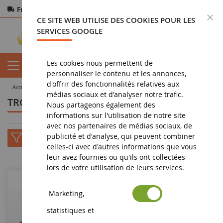
Frais de port offerts
dès 150€ d'achat
F
CE SITE WEB UTILISE DES COOKIES POUR LES
Paiement sécurisé
Retours
sous 14 jours
SERVICES GOOGLE
Les cookies nous permettent de
personnaliser le contenu et les annonces,
d'offrir des fonctionnalités relatives aux
accueil
tous les fabricants
TROFEU - CHEETAH
médias sociaux et d'analyser notre trafic.
TROFEU - CHEETAH
Nous partageons également des
informations sur l'utilisation de notre site
avec nos partenaires de médias sociaux, de
publicité et d'analyse, qui peuvent combiner
celles-ci avec d'autres informations que vous
leur avez fournies ou qu'ils ont collectées
lors de votre utilisation de leurs services.
-33
%
-34
%
Marketing,
statistiques et