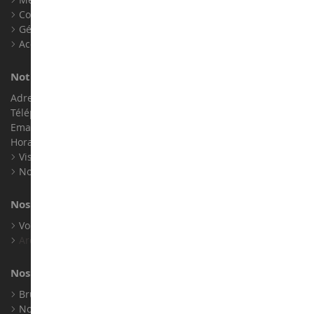
Contact
Gérer les cookies
Accessibilité : non conforme
Notre magasin de miniatures
Adresse : ZA LE Chemin, 61800 Montsecret
Téléphone :
02 33 96 02 79
Email :
info@collect-world.com
Horaires : Du lundi au Samedi / 9h-18h
Visite virtuelle
Nos expositions
Nos marques
Voir toutes nos marques
Archives
Nos fabricants
Bruder
Norev