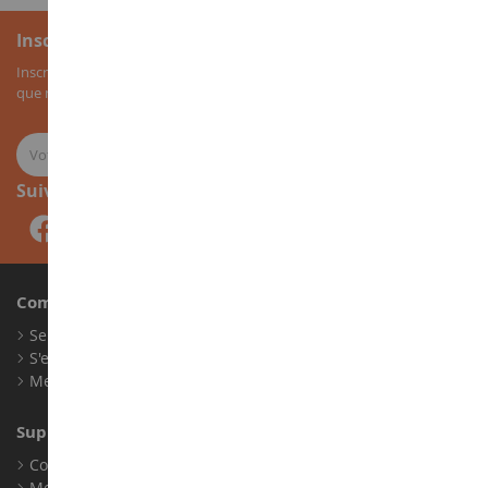
Inscription à la newsletter
Inscrivez-vous à notre newsletter pour recevoir nos bons plans, ainsi
que nos nouveautés sur les miniatures agricoles.
Suivez-nous
Compte
Se connecter
S'enregistrer
Mes points de fidélité
Support client
Conditions générales de ventes
Mentions légales