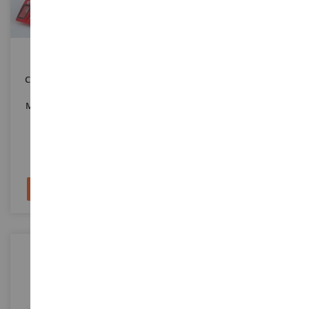
ECHELLE
ECHELLE
1/43
1/43
CHEETAH G601 #36 24h Du
CHEETAH G501 #32 24h Du
Mans 1976 D.BRILLAT /
Mans 1977 A.CHEVALLEY /
M.DEGOUMOIS / DEPNIC -
W.BANCROFT / F.TRISCONI -
Limitée À 150ex.
Limitée À 150ex.
TRODSN126
TRODSN122
82,90 €
82,90 €
124,90 €
124,90 €
Ajouter au panier
Ajouter au panier
-37
%
-37
%