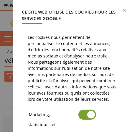
Frais de port offerts
dès 150€ d'achat
F
CE SITE WEB UTILISE DES COOKIES POUR LES
Paiement sécurisé
Retours
sous 14 jours
SERVICES GOOGLE
Les cookies nous permettent de
personnaliser le contenu et les annonces,
d'offrir des fonctionnalités relatives aux
accueil
vehicule miniature
Véhicule Publicitaire
médias sociaux et d'analyser notre trafic.
Véhicule Publicitaire miniature
Nous partageons également des
informations sur l'utilisation de notre site
avec nos partenaires de médias sociaux, de
publicité et d'analyse, qui peuvent combiner
celles-ci avec d'autres informations que vous
2
3
4
5
1
leur avez fournies ou qu'ils ont collectées
lors de votre utilisation de leurs services.
Marketing,
-29
%
-26
%
statistiques et