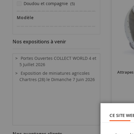
articles
doudou et compagnie
5
Modèle
Nos expositions à venir
Portes Ouvertes COLLECT WORLD 4 et
5 Juillet 2026
Attrapes 
Exposition de miniatures agricoles
Chartres (28) le Dimanche 7 Juin 2026
CE SITE WE