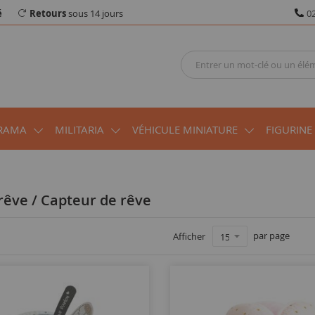
é
Retours
sous 14 jours
02
RAMA
MILITARIA
VÉHICULE MINIATURE
FIGURINE
 rêve / Capteur de rêve
par page
Afficher