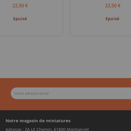
22,50 €
22,50 €
Epuisé
Epuisé
Notre magasin de miniatures
Adresse : ZA LE Chemin, 61800 Montsecret