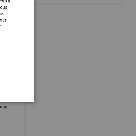
offrir
Nous
nos
iner
t
udou