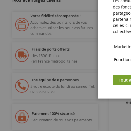
Nos avantages clients
Les cooki
des fonct
partageon
Votre fidélité récompensée !
partenair
Accumulez des points lors de vos
celles-ci
achats et utilisez les pour vos futures
collectée
commandes
Marketing
Frais de ports offerts
dès 150€ d'achat
Fonctionn
(en France métropolitaine)
Tout a
Une équipe de 8 personnes
à votre écoute du lundi au samedi
Tél.
02 33 96 02 79
At
Paiement 100% sécurisé
Sécurisation de tous vos paiements