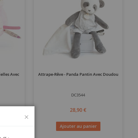
ielles Avec
Attrape-Rêve - Panda Pantin Avec Doudou
DC3544
28,90 €
Fermer
Ajouter au panier