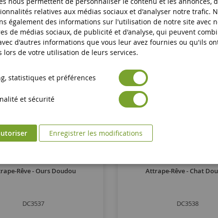
es nous permettent de personnaliser le contenu et les annonces, d'
ionnalités relatives aux médias sociaux et d'analyser notre trafic. 
s également des informations sur l'utilisation de notre site avec 
es de médias sociaux, de publicité et d'analyse, qui peuvent comb
 avec d'autres informations que vous leur avez fournies ou qu'ils on
s lors de votre utilisation de leurs services.
, statistiques et préférences
alité et sécurité
utoriser
Enregistrer les modifications
trape-Rêve - Ours Doudou
Attrape-Rêve - Chat Do
DC3537
DC3538