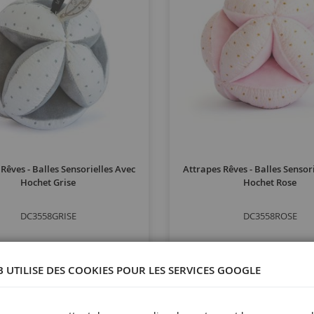
Rêves - Balles Sensorielles Avec
Attrapes Rêves - Balles Sensor
Hochet Grise
Hochet Rose
DC3558GRISE
DC3558ROSE
18,90 €
18,90 €
B UTILISE DES COOKIES POUR LES SERVICES GOOGLE
Ajouter au panier
Ajouter au panier