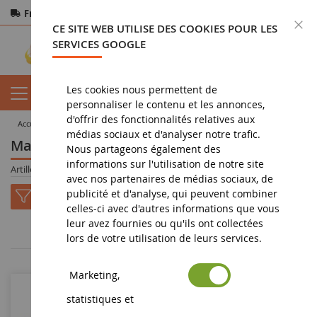
Frais de port offerts
dès 150€ d'achat
F
CE SITE WEB UTILISE DES COOKIES POUR LES
Paiement sécurisé
Retours
sous 14 jours
SERVICES GOOGLE
Les cookies nous permettent de
personnaliser le contenu et les annonces,
d'offrir des fonctionnalités relatives aux
accueil
militaria
maquettes
artillerie
médias sociaux et d'analyser notre trafic.
Maquette d'artillerie militaire
Nous partageons également des
informations sur l'utilisation de notre site
Artillerie
avec nos partenaires de médias sociaux, de
publicité et d'analyse, qui peuvent combiner
celles-ci avec d'autres informations que vous
leur avez fournies ou qu'ils ont collectées
2
3
4
5
1
lors de votre utilisation de leurs services.
Marketing,
statistiques et