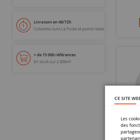
Livraison en 48/72h
Colissimo suivi La Poste et points relais
+ de 15 000 références
En stock sur 2 000m²
CE SITE WE
Les cooki
des fonct
partageon
partenair