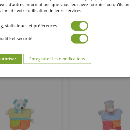
nette Chien Toopi Pour Fille
Marionnette Lapin Pompon Blan
 avec d'autres informations que vous leur avez fournies ou qu'ils on
25 Cm
s lors de votre utilisation de leurs services.
DC3083
DC2742BVIO
, statistiques et préférences
22,50 €
16,90 €
alité et sécurité
Ajouter au panier
Ajouter au panier
utoriser
Enregistrer les modifications