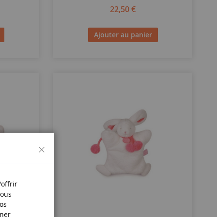
22,50 €
Ajouter au panier
Fermer
offrir
Nous
nos
iner