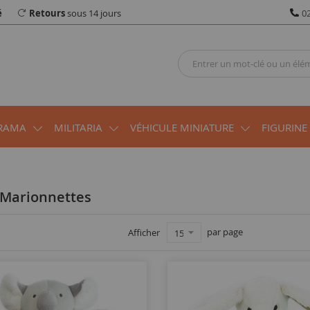
é
Retours
sous 14 jours
02
RAMA
MILITARIA
VÉHICULE MINIATURE
FIGURINE
 Marionnettes
par page
Afficher