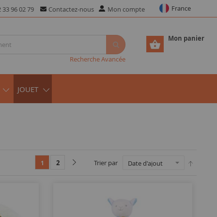
France
 33 96 02 79
Contactez-nous
Mon compte
Mon panier
Recherche Avancée
JOUET
2
Trier par
1