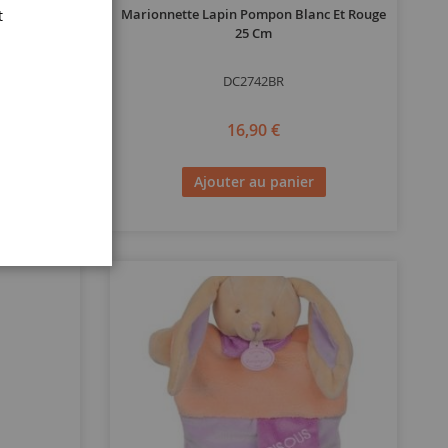
c Et Violet
Marionnette Lapin Pompon Blanc Et Rouge
t
25 Cm
DC2742BR
16,90 €
Ajouter au panier