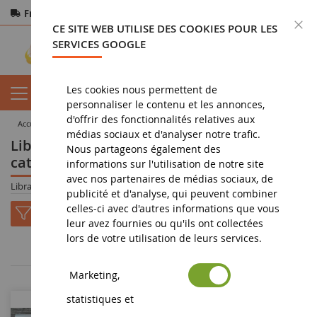
Frais de port offerts
dès 150€ d'achat
F
CE SITE WEB UTILISE DES COOKIES POUR LES
Paiement sécurisé
Retours
sous 14 jours
SERVICES GOOGLE
Les cookies nous permettent de
personnaliser le contenu et les annonces,
d'offrir des fonctionnalités relatives aux
accueil
miniature agricole
Librairie - DVD
médias sociaux et d'analyser notre trafic.
Librairie miniature agricole : livre, DVD,
Nous partageons également des
catalogue, magazine
informations sur l'utilisation de notre site
avec nos partenaires de médias sociaux, de
Librairie - DVD sur les miniatures agricoles
publicité et d'analyse, qui peuvent combiner
celles-ci avec d'autres informations que vous
leur avez fournies ou qu'ils ont collectées
lors de votre utilisation de leurs services.
2
1
Marketing,
statistiques et