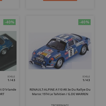
-40
%
-40
%
ECHELLE
ECHELLE
1/43
1/43
t D'Irlande
RENAULT-ALPINE A110 #8 3e Du Rallye Du
ORT
Maroc 1974 Le Tahitien / G.DE WARREN
TRORRMA01