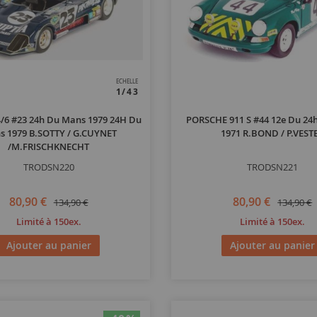
ECHELLE
1/43
/6 #23 24h Du Mans 1979 24H Du
PORSCHE 911 S #44 12e Du 24
s 1979 B.SOTTY / G.CUYNET
1971 R.BOND / P.VEST
/M.FRISCHKNECHT
TRODSN220
TRODSN221
80,90 €
80,90 €
134,90 €
134,90 €
Limité à 150ex.
Limité à 150ex.
Ajouter au panier
Ajouter au panier