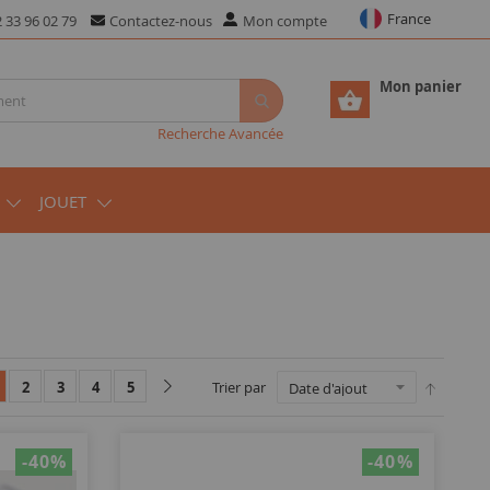
France
 33 96 02 79
Contactez-nous
Mon compte
Mon panier
Recherche Avancée
JOUET
2
3
4
5
Trier par
-40
%
-40
%