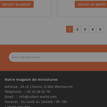
Ajouter au panier
Ajouter au panier
2
3
4
5
1
Notre magasin de miniatures
Adresse : ZA LE Chemin, 61800 Montsecret
Téléphone :
02 33 96 02 79
Email :
info@collect-world.com
Horaires : Du lundi au Samedi / 9h-18h
Visite virtuelle