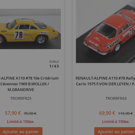
ECHELLE
1/43
ALPINE A110 #78 10e Critérium
RENAULT-ALPINE A110 #78 Rall
 Cévennes 1969 B.WOLLEK /
Carlo 1975 F.VON DER LEYEN /
M.GRANDRIVE
TRORRFR25
TRORRFR63
57,90 €
69,90 €
95,90 €
115,90 €
Limité à 150ex.
Limité à 150ex.
Ajouter au panier
Ajouter au panier