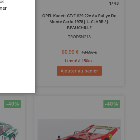
nos
1/43
1/43
iner
t
Rallye 1971
OPEL Kadett GT/E #29 22e Au Rallye De
D
Monte Carlo 1978 J-L. CLARR / J-
F.FAUCHILLE
TRODSN218
80,90 €
134,90 €
Limité à 150ex.
Ajouter au panier
-40
%
-40
%