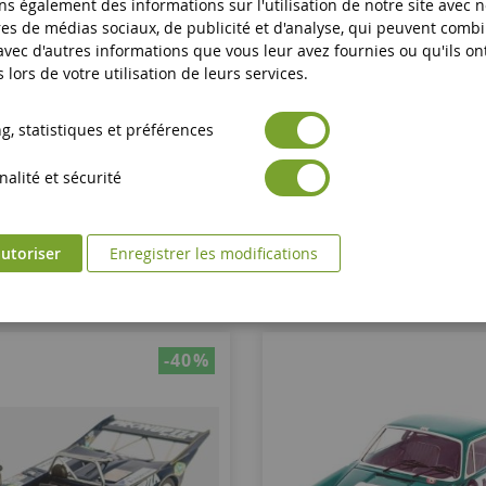
s également des informations sur l'utilisation de notre site avec 
1/43
es de médias sociaux, de publicité et d'analyse, qui peuvent comb
 avec d'autres informations que vous leur avez fournies ou qu'ils on
LPINE A110 #11 3e Au Rallye De
RENAULT-ALPINE A110 #36 RAC 
s lors de votre utilisation de leurs services.
de 1973 Jean-Luc THERIER /
N.HOLLIER / M.BROA
M.CALLEWAERT
TRORRSE20
TRORRUK81
, statistiques et préférences
alité et sécurité
60,90 €
60,90 €
100,90 €
100,90 €
Limité à 150ex.
Limité à 150ex.
Ajouter au panier
Ajouter au panier
utoriser
Enregistrer les modifications
-40
%