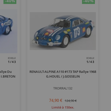
-40
%
-40
%
ECHELLE
ECHELLE
1/43
1/43
allye Du
RENAULT-ALPINE A110 #173 TAP Rallye 1968
 I.BRETON
G.HOUEL / J.GOSSELIN
TRORRAL132
74,90 €
124,90 €
Limité à 150ex.