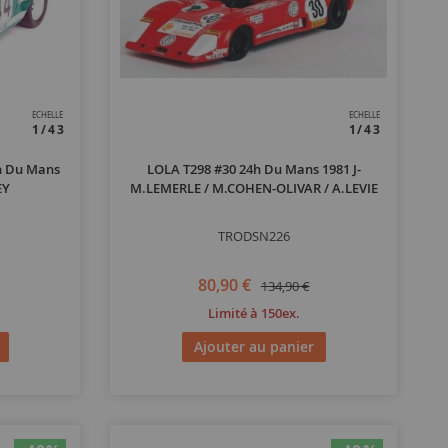
ECHELLE
ECHELLE
1/43
1/43
h Du Mans
LOLA T298 #30 24h Du Mans 1981 J-
EY
M.LEMERLE / M.COHEN-OLIVAR / A.LEVIE
TRODSN226
80,90 €
134,90 €
Limité à 150ex.
Ajouter au panier