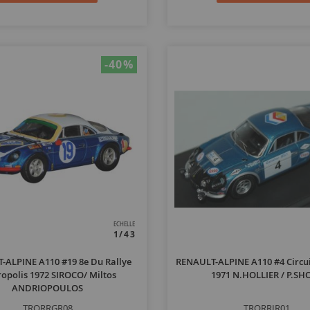
-40
%
ECHELLE
1/43
-ALPINE A110 #19 8e Du Rallye
RENAULT-ALPINE A110 #4 Circui
ropolis 1972 SIROCO/ Miltos
1971 N.HOLLIER / P.SH
ANDRIOPOULOS
TRORRGR08
TRORRIR01