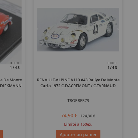
ECHELLE
ECHELLE
1/43
1/43
ye De Monte
RENAULT-ALPINE A110 #43 Rallye De Monte
 P.DIEKMANN
Carlo 1972 C.DACREMONT / C.TARNAUD
TRORRFR79
74,90 €
124,90 €
Limité à 150ex.
Ajouter au panier