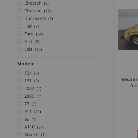
articles
cheetah
6
articles
chevron
17
articles
duckhams
2
articles
fiat
7
articles
ford
34
articles
grd
2
articles
lola
15
articles
opel
9
Modèle
articles
osella
2
articles
articles
porsche
23
124
3
articles
articles
RENAULT-
renault
21
131
3
Des
article
article
saab
1
2002
1
article
article
subaru
1
2800
1
article
articles
toyota
1
73
2
articles
911
21
article
99
1
articles
a110
21
article
abarth
1