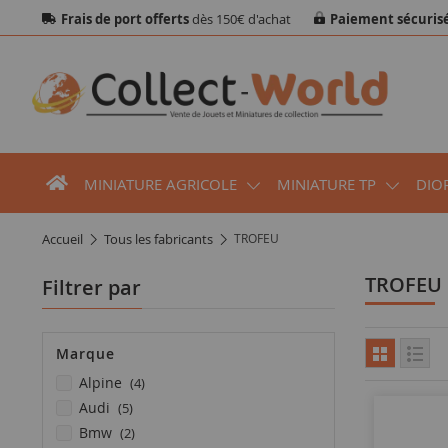
Frais de port offerts
dès 150€ d'achat
Paiement sécuris
MINIATURE AGRICOLE
MINIATURE TP
DIO
accueil
tous les fabricants
TROFEU
TROFEU
Filtrer par
Marque
articles
alpine
4
articles
audi
5
articles
bmw
2