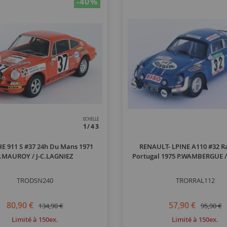
-40
%
ECHELLE
1/43
E 911 S #37 24h Du Mans 1971
RENAULT- LPINE A110 #32 R
P.MAUROY / J-C.LAGNIEZ
Portugal 1975 P.WAMBERGUE /
TRODSN240
TRORRAL112
80,90 €
57,90 €
134,90 €
95,90 €
Limité à 150ex.
Limité à 150ex.