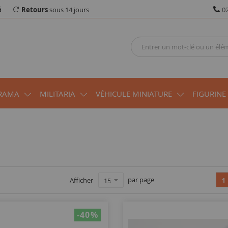
é
Retours
sous 14 jours
02
RAMA
MILITARIA
VÉHICULE MINIATURE
FIGURINE
par page
Afficher
1
-40
%