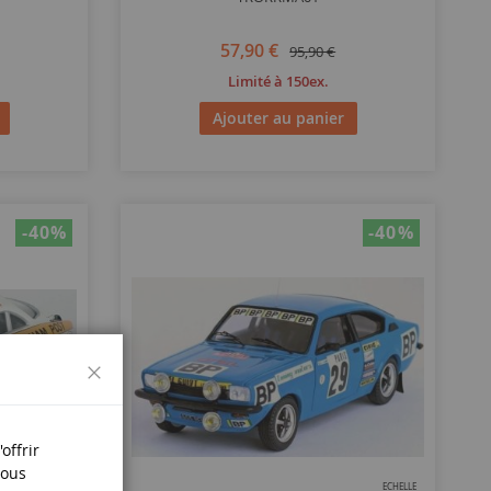
57,90 €
95,90 €
Limité à 150ex.
Ajouter au panier
-40
%
-40
%
Fermer
offrir
Nous
ECHELLE
ECHELLE