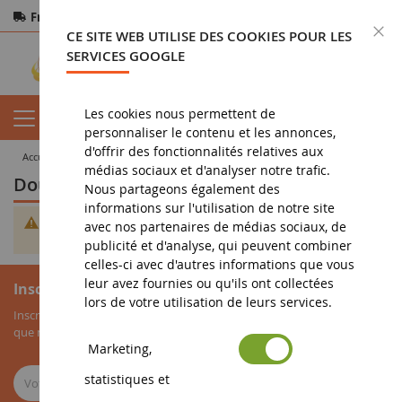
Frais de port offerts
dès 150€ d'achat
F
CE SITE WEB UTILISE DES COOKIES POUR LES
Paiement sécurisé
Retours
sous 14 jours
SERVICES GOOGLE
Les cookies nous permettent de
personnaliser le contenu et les annonces,
d'offrir des fonctionnalités relatives aux
accueil
jouet
doudou et compagnie
Doudou Tatoo
médias sociaux et d'analyser notre trafic.
Doudou Tatoo
Nous partageons également des
informations sur l'utilisation de notre site
Impossible de trouver des produits correspondants à votre
avec nos partenaires de médias sociaux, de
sélection.
publicité et d'analyse, qui peuvent combiner
celles-ci avec d'autres informations que vous
leur avez fournies ou qu'ils ont collectées
Inscription à la newsletter
lors de votre utilisation de leurs services.
Inscrivez-vous à notre newsletter pour recevoir nos bons plans, ainsi
que nos nouveautés sur les miniatures agricoles.
Marketing,
statistiques et