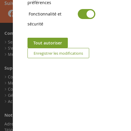
préférences
Suivez-nous
Fonctionnalité et
sécurité
Compte
Se connecter
Tout autoriser
S'enregistrer
Enregistrer les modifications
Mes points de fidélité
Support client
Conditions générales de ventes
Mentions légales
Contact
Gérer les cookies
Accessibilité : non conforme
Notre magasin de miniatures
Adresse : ZA LE Chemin, 61800 Montsecret
Téléphone :
02 33 96 02 79