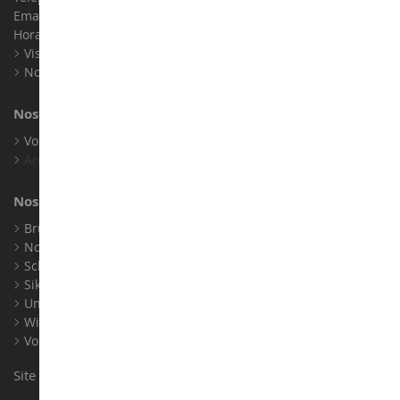
Email :
info@collect-world.com
Horaires : Du lundi au Samedi / 9h-18h
Visite virtuelle
Nos expositions
Nos marques
Voir toutes nos marques
Archives
Nos fabricants
Bruder
Norev
Schuco
Siku
Universal Hobbies
Wiking
Voir tous nos fabricants
Site conçu et réalisé par