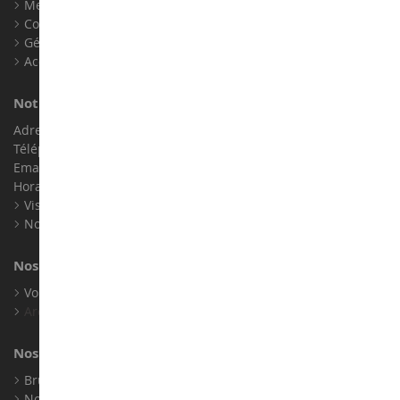
Mentions légales
Contact
Gérer les cookies
Accessibilité : non conforme
Notre magasin de miniatures
Adresse : ZA LE Chemin, 61800 Montsecret
Téléphone :
02 33 96 02 79
Email :
info@collect-world.com
Horaires : Du lundi au Samedi / 9h-18h
Visite virtuelle
Nos expositions
Nos marques
Voir toutes nos marques
Archives
Nos fabricants
Bruder
Norev