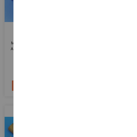
ECHELLE
ECHELLE
1/35
1/35
3 Barrages Anti-Char
Façade D'église En Ruine
Miniatures En Kit Laiton À
Miniature À Assembler Et À
Assembler Et À Peindre De
Peindre Dimensions 21 X 17 X
Hauteur 5 Cm
17 Cm Pour Diorama
PLS019
PLS006
15,90 €
43,90 €
Ajouter au panier
Ajouter au panier