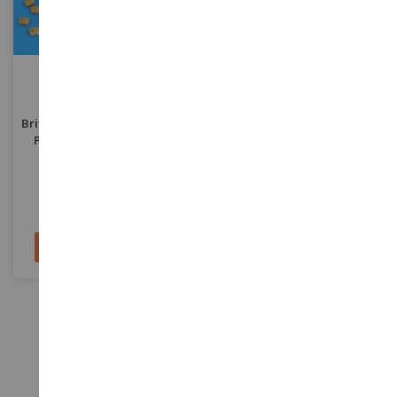
ECHELLE
ECHELLE
1/48
1/35
Paquetage De Soldats
Murs En Ruines Avec Portails
Britaniques 14/18 Miniature À
En Kit À Assembler Et À
Peindre Pour Diorama 23
Peindre Dimensions 22 X 8 Cm
Pièces
PLS4047
PLS007
9,90 €
31,90 €
Epuisé
Ajouter au panier