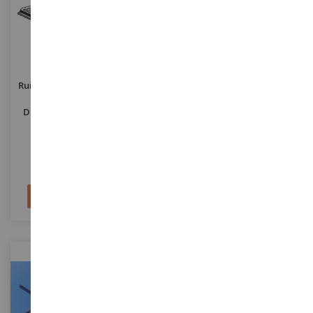
ECHELLE
ECHELLE
1/35
1/35
Ruine De Maison Miniature À
Paquetage De Soldats
Assembler Et À Peindre
Américains Miniature À
Dimensions Longueur 8 Cm
Peindre Pour Diorama 10
Hauteur 9 Cm Solce De 25 X 18
Pièces
PLS034
PLS042
Cm
24,90 €
7,90 €
Ajouter au panier
Ajouter au panier