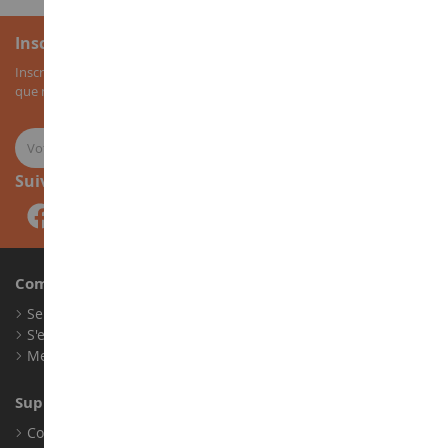
Inscription à la newsletter
Inscrivez-vous à notre newsletter pour recevoir nos bons plans, ainsi
que nos nouveautés sur les miniatures agricoles.
Suivez-nous
Compte
Se connecter
S'enregistrer
Mes points de fidélité
Support client
Conditions générales de ventes