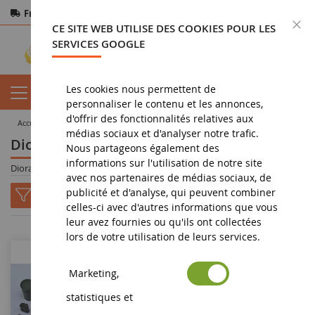
Frais de port offerts
dès 150€ d'achat
F
CE SITE WEB UTILISE DES COOKIES POUR LES
Paiement sécurisé
Retours
sous 14 jours
SERVICES GOOGLE
Les cookies nous permettent de
personnaliser le contenu et les annonces,
d'offrir des fonctionnalités relatives aux
accueil
militaria
dioramas
médias sociaux et d'analyser notre trafic.
Dioramas militaire
Nous partageons également des
informations sur l'utilisation de notre site
Dioramas
avec nos partenaires de médias sociaux, de
publicité et d'analyse, qui peuvent combiner
celles-ci avec d'autres informations que vous
leur avez fournies ou qu'ils ont collectées
lors de votre utilisation de leurs services.
-40
%
Marketing,
statistiques et