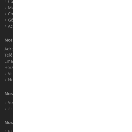
Conditions générales de ventes
Mentions légales
Contact
Gérer les cookies
Accessibilité : non conforme
Notre magasin de miniatures
Adresse : ZA LE Chemin, 61800 Montsecret
Téléphone :
02 33 96 02 79
Email :
info@collect-world.com
Horaires : Du lundi au Samedi / 9h-18h
Visite virtuelle
Nos expositions
Nos marques
Voir toutes nos marques
Archives
Nos fabricants
Bruder