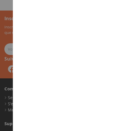
Inscription à la newsletter
Inscrivez-vous à notre newsletter pour recevoir nos bons plans, ainsi
que nos nouveautés sur les miniatures agricoles.
Suivez-nous
Compte
Se connecter
S'enregistrer
Mes points de fidélité
Support client