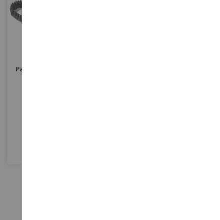
ECHELLE
1/32
Paire De Chenilles En Métal
Pour Char Tiger Type
KGS/63/725/130
FOV882001
44,90 €
Epuisé