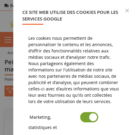
Frais de port offerts
dès 150€ d'achat
F
CE SITE WEB UTILISE DES COOKIES POUR LES
Paiement sécurisé
Retours
sous 14 jours
SERVICES GOOGLE
Les cookies nous permettent de
personnaliser le contenu et les annonces,
d'offrir des fonctionnalités relatives aux
accueil
militaria
peinture et accessoires
médias sociaux et d'analyser notre trafic.
Peinture miniature militaire, accessoires
Nous partageons également des
maquettes
informations sur l'utilisation de notre site
avec nos partenaires de médias sociaux, de
Peinture et accessoires
publicité et d'analyse, qui peuvent combiner
celles-ci avec d'autres informations que vous
leur avez fournies ou qu'ils ont collectées
lors de votre utilisation de leurs services.
Marketing,
-34
%
statistiques et