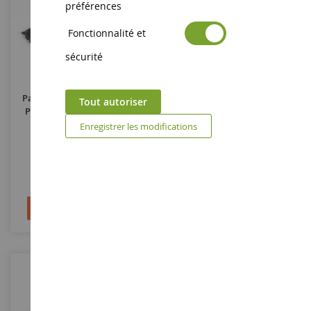
préférences
Fonctionnalité et
sécurité
ECHELLE
ECHELLE
1/32
1/32
Paire De Chenilles En Métal
Paire De Chenilles En Métal
Tout autoriser
Pour Char SHERMAN M4 –
Pour SHERMAN M4
Modèle T66
Suspension VVSS
Enregistrer les modifications
MP917004
MP917005
28,90 €
43,90 €
43,90 €
Ajouter au panier
Ajouter au panier