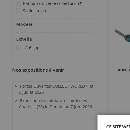
articles
batman universe collectors
3
article
schleich
1
Modèle
Echelle
articles
1/16
3
Nos expositions à venir
Buste 
Portes Ouvertes COLLECT WORLD 4 et
5 Juillet 2026
Exposition de miniatures agricoles
Chartres (28) le Dimanche 7 Juin 2026
CE SITE WE