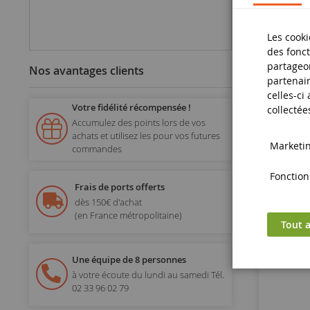
Les cooki
des fonct
partageon
Nos avantages clients
partenair
celles-ci
Votre fidélité récompensée !
collectée
Accumulez des points lors de vos
achats et utilisez les pour vos futures
Marketing
commandes
Fonctionn
Frais de ports offerts
dès 150€ d'achat
(en France métropolitaine)
Tout a
Sce
Une équipe de 8 personnes
à votre écoute du lundi au samedi
Tél.
02 33 96 02 79