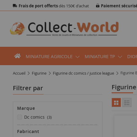
Frais de port offerts
dès 150€ d'achat
Paiement sécuris
MINIATURE AGRICOLE
MINIATURE TP
DIO
accueil
figurine
figurine dc comics / justice league
Figurine
Figurin
Filtrer par
Marque
articles
dc comics
3
Fabricant