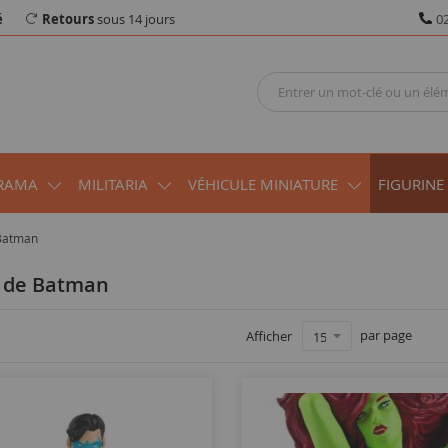
é
Retours
sous 14 jours
02
RAMA
MILITARIA
VÉHICULE MINIATURE
FIGURINE
 Batman
e de Batman
par page
Afficher