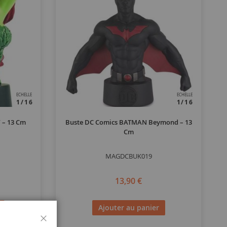
ECHELLE
ECHELLE
1/16
1/16
 – 13 Cm
Buste DC Comics BATMAN Beymond – 13
Cm
MAGDCBUK019
13,90 €
Ajouter au panier
Fermer