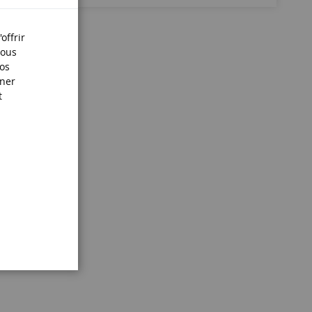
offrir
Nous
nos
iner
t