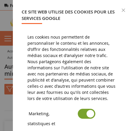
Frais de port offerts
dès 150€ d'achat
F
CE SITE WEB UTILISE DES COOKIES POUR LES
Paiement sécurisé
Retours
sous 14 jours
SERVICES GOOGLE
Les cookies nous permettent de
personnaliser le contenu et les annonces,
d'offrir des fonctionnalités relatives aux
accueil
miniature agricole
engins de manutention
médias sociaux et d'analyser notre trafic.
Autres engins de manutention
Nous partageons également des
Autres engins de manutention agricole
informations sur l'utilisation de notre site
miniature
avec nos partenaires de médias sociaux, de
publicité et d'analyse, qui peuvent combiner
celles-ci avec d'autres informations que vous
leur avez fournies ou qu'ils ont collectées
lors de votre utilisation de leurs services.
2
1
Marketing,
statistiques et