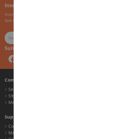
Inscription à la newsletter
Inscrivez-vous à notre newsletter pour recevoir nos bons plans, ainsi
que nos nouveautés sur les miniatures agricoles.
Suivez-nous
Compte
Se connecter
S'enregistrer
Mes points de fidélité
Support client
Conditions générales de ventes
Mentions légales