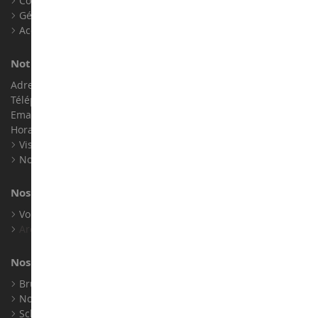
Contact
Gérer les cookies
Accessibilité : non conforme
Notre magasin de miniatures
Adresse : ZA LE Chemin, 61800 Montsecret
Téléphone :
02 33 96 02 79
Email :
info@collect-world.com
Horaires : Du lundi au Samedi / 9h-18h
Visite virtuelle
Nos expositions
Nos marques
Voir toutes nos marques
Archives
Nos fabricants
Bruder
Norev
Schuco