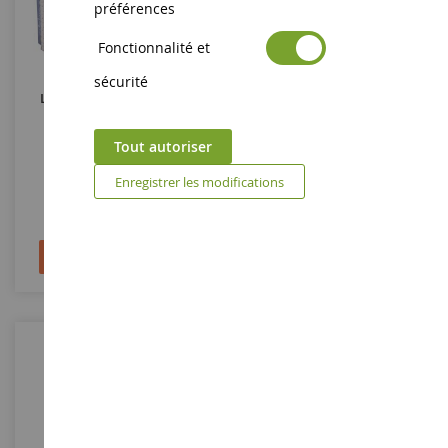
préférences
Fonctionnalité et
sécurité
LAPIN MATELOT - Boîte À
LAPIN MATELOT - Pantin
Musique
Tout autoriser
DC3520
DC3517
Enregistrer les modifications
31,90 €
26,90 €
Ajouter au panier
Ajouter au panier