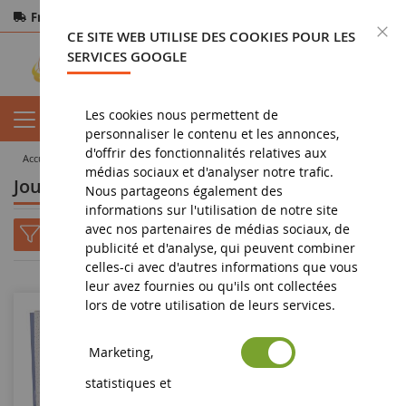
Frais de port offerts
dès 150€ d'achat
F
CE SITE WEB UTILISE DES COOKIES POUR LES
Paiement sécurisé
Retours
sous 14 jours
SERVICES GOOGLE
Les cookies nous permettent de
personnaliser le contenu et les annonces,
d'offrir des fonctionnalités relatives aux
accueil
jouet
doudou et compagnie
J'aime mon doudou
médias sociaux et d'analyser notre trafic.
Jouet et peluche J'aime mon doudou
Nous partageons également des
informations sur l'utilisation de notre site
avec nos partenaires de médias sociaux, de
publicité et d'analyse, qui peuvent combiner
celles-ci avec d'autres informations que vous
leur avez fournies ou qu'ils ont collectées
lors de votre utilisation de leurs services.
Marketing,
statistiques et