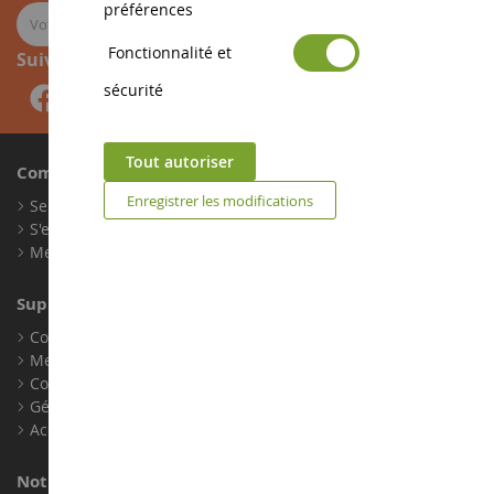
préférences
Fonctionnalité et
Suivez-nous
sécurité
Tout autoriser
Compte
Enregistrer les modifications
Se connecter
S'enregistrer
Mes points de fidélité
Support client
Conditions générales de ventes
Mentions légales
Contact
Gérer les cookies
Accessibilité : non conforme
Notre magasin de miniatures