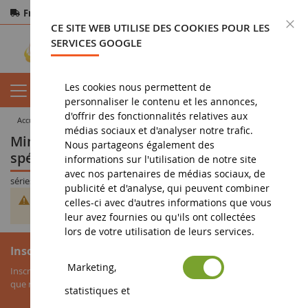
Frais de port offerts
dès 150€ d'achat
F
CE SITE WEB UTILISE DES COOKIES POUR LES
Paiement sécurisé
Retours
sous 14 jours
SERVICES GOOGLE
Les cookies nous permettent de
personnaliser le contenu et les annonces,
d'offrir des fonctionnalités relatives aux
accueil
militaria
séries spéciales et limitées
médias sociaux et d'analyser notre trafic.
Miniatures et jouets militaires : séries
Nous partageons également des
spéciales et limitées
informations sur l'utilisation de notre site
avec nos partenaires de médias sociaux, de
séries spéciales et limitées
publicité et d'analyse, qui peuvent combiner
Impossible de trouver des produits correspondants à votre
celles-ci avec d'autres informations que vous
sélection.
leur avez fournies ou qu'ils ont collectées
lors de votre utilisation de leurs services.
Inscription à la newsletter
Marketing,
Inscrivez-vous à notre newsletter pour recevoir nos bons plans, ainsi
que nos nouveautés sur les miniatures agricoles.
statistiques et