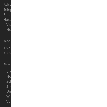
Adresse : ZA LE Chemin, 61800 Montsecret
Téléphone :
02 33 96 02 79
Email :
info@collect-world.com
Horaires : Du lundi au Samedi / 9h-18h
Visite virtuelle
Nos expositions
Nos marques
Voir toutes nos marques
Archives
Nos fabricants
Bruder
Norev
Schuco
Siku
Universal Hobbies
Wiking
Voir tous nos fabricants