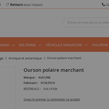
é
Retours
sous 14 jours
02
RAMA
MILITARIA
VÉHICULE MINIATURE
FIGURINE
age
arctique et antarctique
Ourson polaire marchant
Ourson polaire marchant
Marque :
AUCUNE
Fabricant :
SCHLEICH
RÉFÉRENCE :
SHL14708
Soyez le premier à commenter ce produit