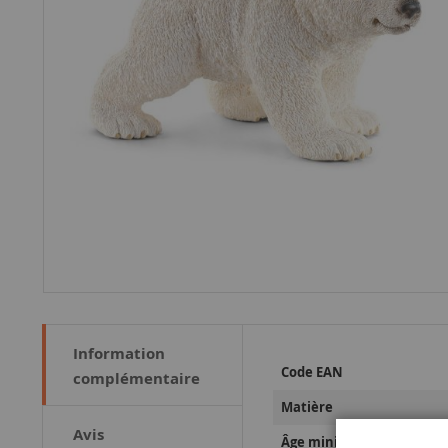
Information
Plus
Code EAN
complémentaire
d’information
Matière
Avis
Âge minimum