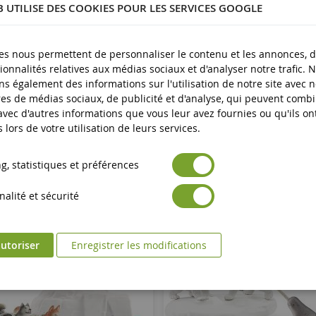
B UTILISE DES COOKIES POUR LES SERVICES GOOGLE
Neuf
Avertissement : ne convient pas aux enfants de moins de 3 an
es produits
es nous permettent de personnaliser le contenu et les annonces, d'
Marquage CE
ionnalités relatives aux médias sociaux et d'analyser notre trafic. 
s également des informations sur l'utilisation de notre site avec 
es de médias sociaux, de publicité et d'analyse, qui peuvent comb
 avec d'autres informations que vous leur avez fournies ou qu'ils on
s lors de votre utilisation de leurs services.
, statistiques et préférences
alité et sécurité
utoriser
Enregistrer les modifications