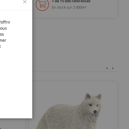
+ de 15 000 références
En stock sur 2 000m²
s.
offrir
Nous
nos
iner
t
‹
›