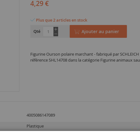
4,29 €
Plus que 2 articles en stock
Qté
Ajouter au panier
Figurine Ourson polaire marchant - fabriqué par SCHLEICH 
référence SHL14708 dans la catégorie Figurine animaux sa
4005086147089
Plastique
3 ans et plus