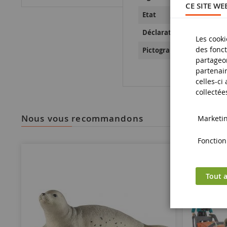
CE SITE WE
Etat
Déclaration de Sécurité d
Les cooki
des fonct
Pictogramme de sécurité
partageon
partenair
celles-ci
collectée
nous vous recommandons
Marketing
Fonctionn
Tout a