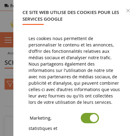
Frais de port offerts
dès 150€ d'achat
F
CE SITE WEB UTILISE DES COOKIES POUR LES
Paiement sécurisé
Retours
sous 14 jours
SERVICES GOOGLE
Les cookies nous permettent de
personnaliser le contenu et les annonces,
d'offrir des fonctionnalités relatives aux
accueil
tous les fabricants
SCHLEICH
médias sociaux et d'analyser notre trafic.
SCHLEICH
Nous partageons également des
informations sur l'utilisation de notre site
avec nos partenaires de médias sociaux, de
publicité et d'analyse, qui peuvent combiner
celles-ci avec d'autres informations que vous
leur avez fournies ou qu'ils ont collectées
2
3
4
5
1
lors de votre utilisation de leurs services.
Marketing,
statistiques et