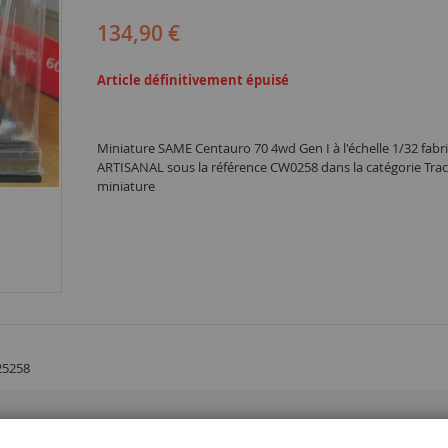
134,90 €
Article définitivement épuisé
Miniature SAME Centauro 70 4wd Gen I à l'échelle 1/32 fabr
ARTISANAL sous la référence CW0258 dans la catégorie Trac
miniature
25258