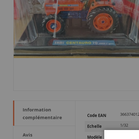
Information
Plus
36637401
Code EAN
complémentaire
d’information
1/32
Echelle
Avis
Centauro
Modèle