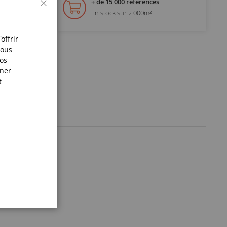
+ de 15 000 références
En stock sur 2 000m²
offrir
Nous
nos
iner
t