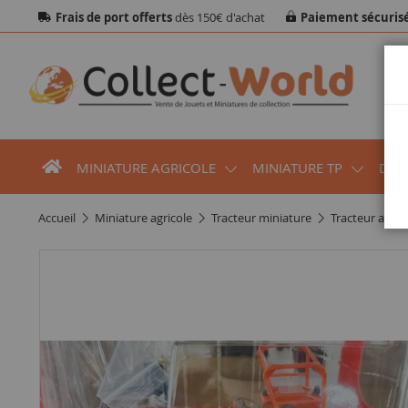
Frais de port offerts
dès 150€ d'achat
Paiement sécuris
MINIATURE AGRICOLE
MINIATURE TP
DIO
accueil
miniature agricole
tracteur miniature
tracteur agri