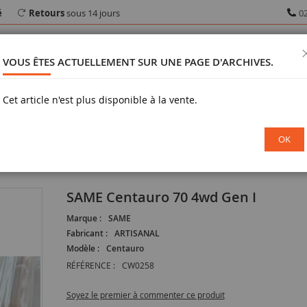
é
Retours
sous 14 jours
02
VOUS ÊTES ACTUELLEMENT SUR UNE PAGE D'ARCHIVES.
Cet article n'est plus disponible à la vente.
RAMA
MILITARIA
VÉHICULE MINIATURE
FIGURINE
OK
cole miniature
SAME Centauro 70 4wd Gen I
SAME Centauro 70 4wd Gen I
Marque :
SAME
Fabricant :
ARTISANAL
Modèle :
Centauro
RÉFÉRENCE :
CW0258
Soyez le premier à commenter ce produit