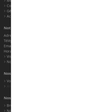
Mentions légales
Contact
Gérer les cookies
Accessibilité : non conforme
Notre magasin de miniatures
Adresse : ZA LE Chemin, 61800 Montsecret
Téléphone :
02 33 96 02 79
Email :
info@collect-world.com
Horaires : Du lundi au Samedi / 9h-18h
Visite virtuelle
Nos expositions
Nos marques
Voir toutes nos marques
Archives
Nos fabricants
Bruder
Norev