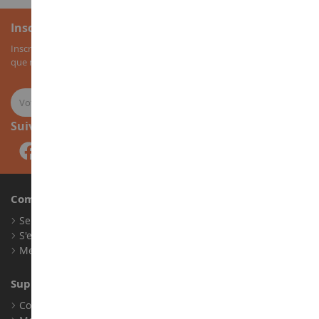
Inscription à la newsletter
Inscrivez-vous à notre newsletter pour recevoir nos bons plans, ainsi
que nos nouveautés sur les miniatures agricoles.
Suivez-nous
Compte
Se connecter
S'enregistrer
Mes points de fidélité
Support client
Conditions générales de ventes