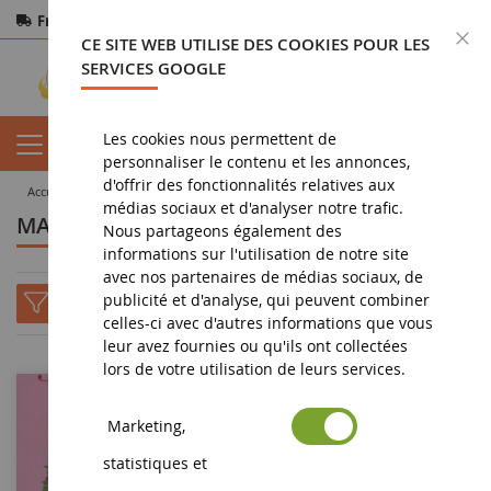
Frais de port offerts
dès 150€ d'achat
F
CE SITE WEB UTILISE DES COOKIES POUR LES
Paiement sécurisé
Retours
sous 14 jours
SERVICES GOOGLE
Les cookies nous permettent de
personnaliser le contenu et les annonces,
d'offrir des fonctionnalités relatives aux
accueil
tous les fabricants
MARTI
médias sociaux et d'analyser notre trafic.
MARTI
Nous partageons également des
informations sur l'utilisation de notre site
avec nos partenaires de médias sociaux, de
publicité et d'analyse, qui peuvent combiner
celles-ci avec d'autres informations que vous
leur avez fournies ou qu'ils ont collectées
lors de votre utilisation de leurs services.
Marketing,
statistiques et