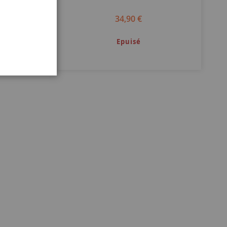
34,90 €
Epuisé