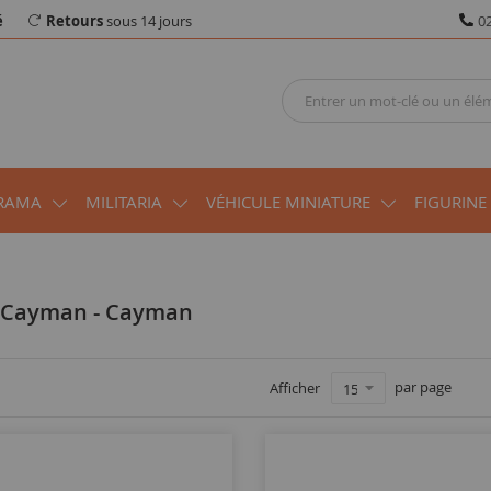
é
Retours
sous 14 jours
02
RAMA
MILITARIA
VÉHICULE MINIATURE
FIGURINE
e Cayman - Cayman
par page
Afficher