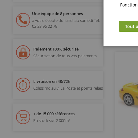
Fonctionn
Une équipe de 8 personnes
à votre écoute du lundi au samedi
Tél.
Tout a
02 33 96 02 79
Paiement 100% sécurisé
Sécurisation de tous vos paiements
Livraison en 48/72h
Colissimo suivi La Poste et points relais
+ de 15 000 références
En stock sur 2 000m²