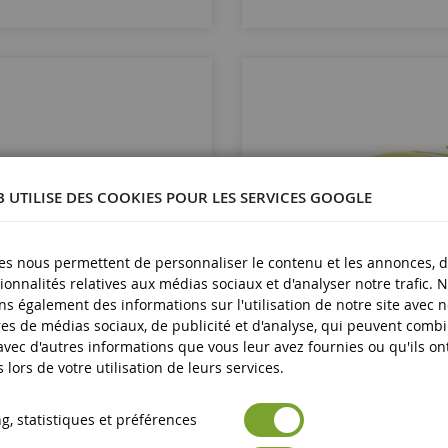
B UTILISE DES COOKIES POUR LES SERVICES GOOGLE
es nous permettent de personnaliser le contenu et les annonces, d'
ionnalités relatives aux médias sociaux et d'analyser notre trafic. 
s également des informations sur l'utilisation de notre site avec 
ECHELLE
es de médias sociaux, de publicité et d'analyse, qui peuvent comb
1/18
 avec d'autres informations que vous leur avez fournies ou qu'ils on
s lors de votre utilisation de leurs services.
 Cayman 2012 Bleu Métallique
PORSCHE Cayman GT4 2016 Ja
, statistiques et préférences
GT901
MNC870066122