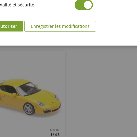
alité et sécurité
107,90 €
20,90 €
Epuisé
utoriser
Enregistrer les modifications
Ajouter au panier
ECHELLE
1/43