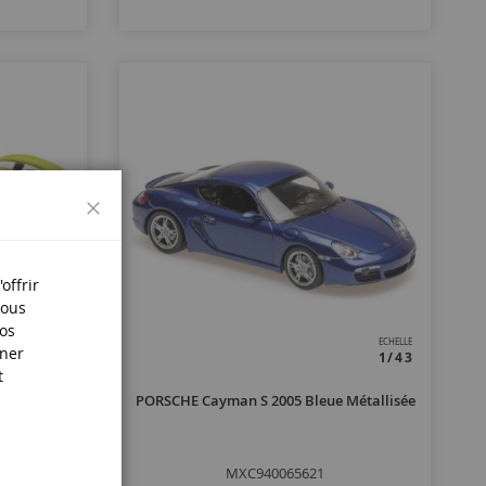
Fermer
offrir
Nous
nos
ECHELLE
ECHELLE
iner
1/87
1/43
t
une Fluo
PORSCHE Cayman S 2005 Bleue Métallisée
MXC940065621