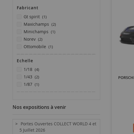
Fabricant
article
gt spirit
1
articles
maxichamps
2
article
minichamps
1
articles
norev
2
article
ottomobile
1
Echelle
articles
1/18
4
articles
1/43
2
PORSCHE
article
1/87
1
Nos expositions à venir
Portes Ouvertes COLLECT WORLD 4 et
5 Juillet 2026