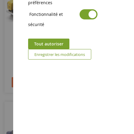
préférences
Fonctionnalité et
ECHELLE
ECHELLE
1/87
1/87
sécurité
LAND ROVER 88 Jaune
LAND ROVER 88 Safari
Tout autoriser
Enregistrer les modifications
SCH87U00047
SCH26517
13,90 €
6,90 €
10,90 €
Ajouter au panier
Ajouter au panier