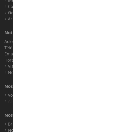
Mentions légales
Contact
Gérer les cookies
Accessibilité : non conforme
Notre magasin de miniatures
Adresse : ZA LE Chemin, 61800 Montsecret
Téléphone :
02 33 96 02 79
Email :
info@collect-world.com
Horaires : Du lundi au Samedi / 9h-18h
Visite virtuelle
Nos expositions
Nos marques
Voir toutes nos marques
Archives
Nos fabricants
Bruder
Norev