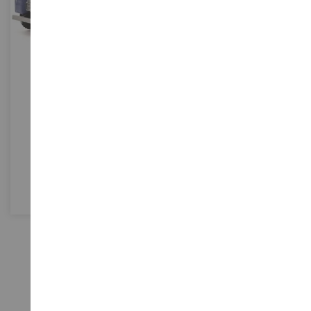
ECHELLE
1/87
LAND ROVER 88 Bleu
SCH26701
12,90 €
Epuisé