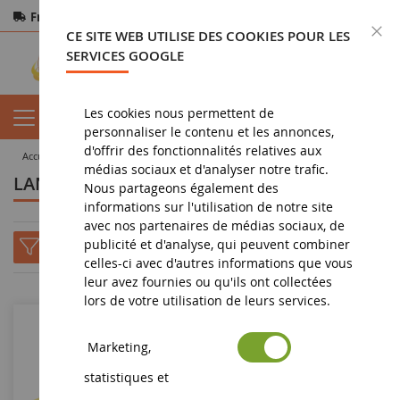
Frais de port offerts
dès 150€ d'achat
F
CE SITE WEB UTILISE DES COOKIES POUR LES
Paiement sécurisé
Retours
sous 14 jours
SERVICES GOOGLE
Les cookies nous permettent de
personnaliser le contenu et les annonces,
d'offrir des fonctionnalités relatives aux
accueil
toutes les marques
LAND ROVER - 88
médias sociaux et d'analyser notre trafic.
LAND ROVER - 88
Nous partageons également des
informations sur l'utilisation de notre site
avec nos partenaires de médias sociaux, de
publicité et d'analyse, qui peuvent combiner
celles-ci avec d'autres informations que vous
leur avez fournies ou qu'ils ont collectées
lors de votre utilisation de leurs services.
-37
%
Marketing,
statistiques et