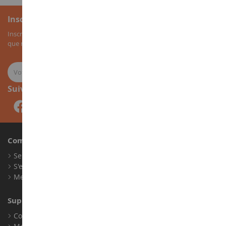
Inscription à la newsletter
Inscrivez-vous à notre newsletter pour recevoir nos bons plans, ainsi
que nos nouveautés sur les miniatures agricoles.
Suivez-nous
Compte
Se connecter
S'enregistrer
Mes points de fidélité
Support client
Conditions générales de ventes