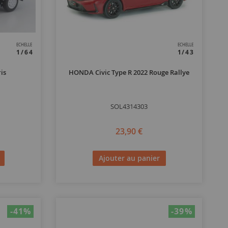
ECHELLE
ECHELLE
1/64
1/43
is
HONDA Civic Type R 2022 Rouge Rallye
SOL4314303
23,90 €
Ajouter au panier
-41
%
-39
%