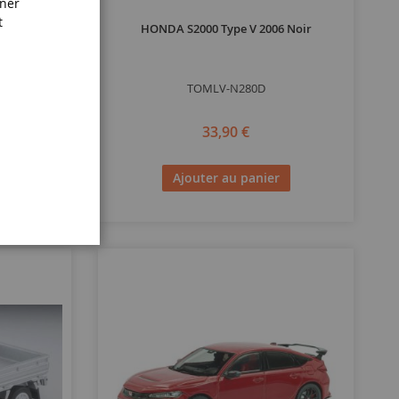
iner
t
is
HONDA S2000 Type V 2006 Noir
TOMLV-N280D
33,90 €
Ajouter au panier