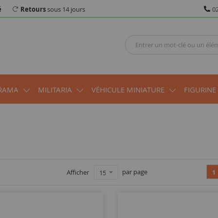
é
Retours
sous 14 jours
02
RAMA
MILITARIA
VÉHICULE MINIATURE
FIGURINE
par page
Afficher
1