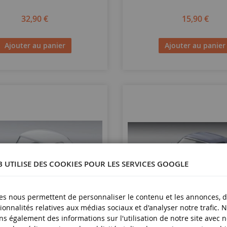
32,90 €
15,90 €
Ajouter au panier
Ajouter au panier
B UTILISE DES COOKIES POUR LES SERVICES GOOGLE
es nous permettent de personnaliser le contenu et les annonces, d'
ionnalités relatives aux médias sociaux et d'analyser notre trafic. 
s également des informations sur l'utilisation de notre site avec 
ECHELLE
1/64