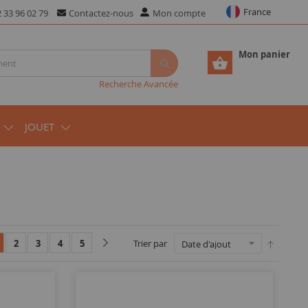
France
 33 96 02 79
Contactez-nous
Mon compte
Mon panier
Recherche Avancée
JOUET
2
3
4
5
Trier par