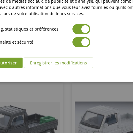
es de médias sociaux, de publicité et d'analyse, qui peuvent comb
 avec d'autres informations que vous leur avez fournies ou qu'ils on
ONDA S800 Coupé Blanc
HONDA S2000 2006 Gr
s lors de votre utilisation de leurs services.
, statistiques et préférences
TOMLV-200C
TOMLV-N280C
alité et sécurité
29,90 €
33,90 €
Ajouter au panier
Ajouter au panier
utoriser
Enregistrer les modifications