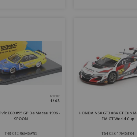
ECHELLE
1/43
vic EG9 #95 GP De Macau 1996 -
HONDA NSX GT3 #84 GT Cup Ma
SPOON
FIA GT World Cup
T43-012-96MGP95
T64-028-17MGT84