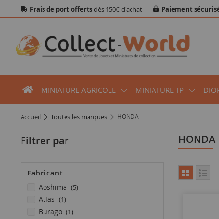
Frais de port offerts
dès 150€ d'achat
Paiement sécuris
MINIATURE AGRICOLE
MINIATURE TP
DIO
accueil
toutes les marques
HONDA
HONDA
Filtrer par
Fabricant
articles
aoshima
5
article
atlas
1
article
burago
1