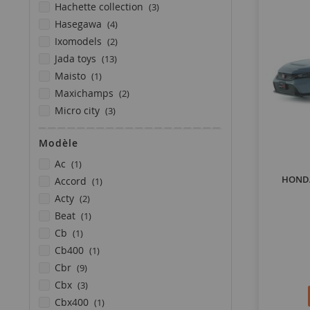
articles
hachette collection
3
articles
hasegawa
4
articles
ixomodels
2
articles
jada toys
13
article
maisto
1
articles
maxichamps
2
articles
micro city
3
articles
mini gt
6
Modèle
articles
motor max
4
articles
article
newray
19
ac
1
articles
article
HONDA 
norev
2
accord
1
article
articles
nostalgic art
1
acty
2
articles
article
ottomobile
10
beat
1
articles
article
paragon
5
cb
1
article
article
pop race
1
cb400
1
article
articles
revell
1
cbr
9
articles
articles
solido
12
cbx
3
articles
article
spark
7
cbx400
1