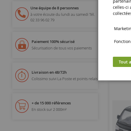
partenair
celles-ci
Une équipe de 8 personnes
H
collectée
à votre écoute du lundi au samedi
Tél.
02 33 96 02 79
Marketing
Fonctionn
Paiement 100% sécurisé
Sécurisation de tous vos paiements
Tout a
Livraison en 48/72h
Colissimo suivi La Poste et points relais
+ de 15 000 références
En stock sur 2 000m²