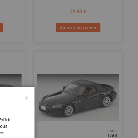
25,90 €
Ajouter au panier
Fermer
offrir
Nous
nos
ECHELLE
ECHELLE
1/64
1/64