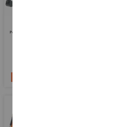
ECHELLE
ECHELLE
1/50
1/50
Pelle À Pneus DEVELON DX
Chargeuse DEVELON DL420-7
165-7 WR Concept X
IMC16-1016
IMC16-1013
124,90 €
136,90 €
Ajouter au panier
Ajouter au panier