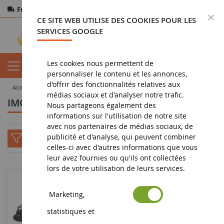
Frais de port offerts
dès 150€ d'achat
F
CE SITE WEB UTILISE DES COOKIES POUR LES
Paiement sécurisé
Retours
sous 14 jours
SERVICES GOOGLE
Les cookies nous permettent de
personnaliser le contenu et les annonces,
d'offrir des fonctionnalités relatives aux
accueil
tous les fabricants
IMC MODELS - DEVELON - IMC
médias sociaux et d'analyser notre trafic.
IMC MODELS - DEVELON - IMC
Nous partageons également des
informations sur l'utilisation de notre site
avec nos partenaires de médias sociaux, de
publicité et d'analyse, qui peuvent combiner
celles-ci avec d'autres informations que vous
leur avez fournies ou qu'ils ont collectées
lors de votre utilisation de leurs services.
Marketing,
statistiques et