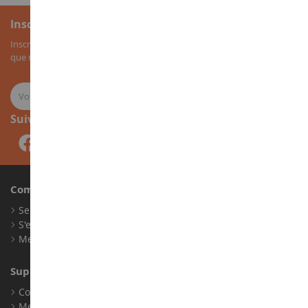
Inscription à la newsletter
Inscrivez-vous à notre newsletter pour recevoir nos bons plans, ainsi
que nos nouveautés sur les miniatures agricoles.
Suivez-nous
Compte
Se connecter
S'enregistrer
Mes points de fidélité
Support client
Conditions générales de ventes
Mentions légales