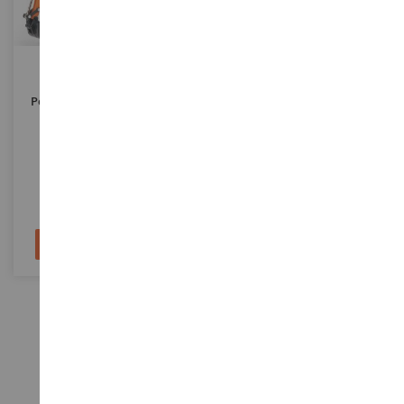
ECHELLE
ECHELLE
1/50
1/50
Pelle À Pneus DEVELON DX
Pelle Sur Chenilles DEVELON
165-7 WR
DX225LC
IMC16-1014
IMC16-1040
122,90 €
199,90 €
Epuisé
Ajouter au panier