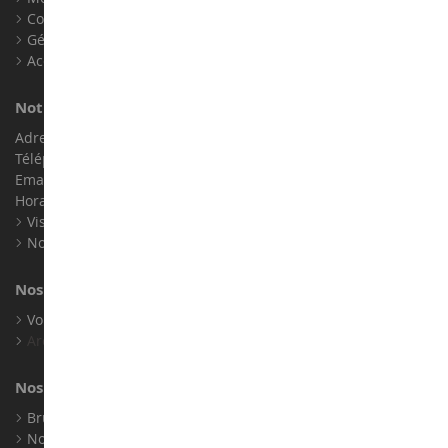
Contact
Gérer les cookies
Accessibilité : non conforme
Notre magasin de miniatures
Adresse : ZA LE Chemin, 61800 Montsecret
Téléphone :
02 33 96 02 79
Email :
info@collect-world.com
Horaires : Du lundi au Samedi / 9h-18h
Visite virtuelle
Nos expositions
Nos marques
Voir toutes nos marques
Archives
Nos fabricants
Bruder
Norev