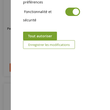
préférences
Fonctionnalité et
ECHELLE
ECHELLE
1/50
1/50
sécurité
Pelle Sur Chenilles DEVELON
Pelle Sur Chenilles DEVELON
DX240
DX800LC
Tout autoriser
Enregistrer les modifications
IMC16-1041
IMC16-1042
199,90 €
236,90 €
Ajouter au panier
Ajouter au panier
-30
%
-30
%