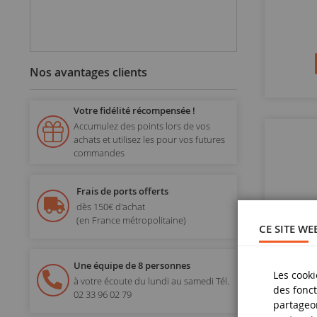
Nos avantages clients
Votre fidélité récompensée !
Accumulez des points lors de vos
achats et utilisez les pour vos futures
commandes
Frais de ports offerts
dès 150€ d'achat
(en France métropolitaine)
CE SITE WE
Une équipe de 8 personnes
Les cooki
à votre écoute du lundi au samedi
Tél.
des fonct
02 33 96 02 79
partageon