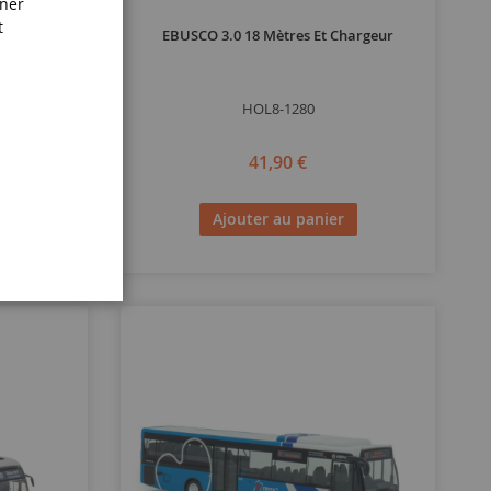
iner
t
s
EBUSCO 3.0 18 Mètres Et Chargeur
HOL8-1280
41,90 €
Ajouter au panier