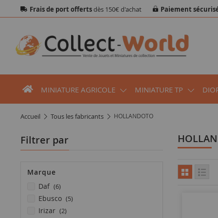
Frais de port offerts
dès 150€ d'achat
Paiement sécuris
MINIATURE AGRICOLE
MINIATURE TP
DIO
accueil
tous les fabricants
HOLLANDOTO
HOLLA
Filtrer par
Marque
articles
daf
6
articles
ebusco
5
articles
irizar
2