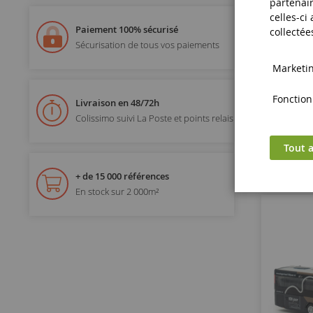
partenair
celles-ci
VDL 
Paiement 100% sécurisé
collectée
Sécurisation de tous vos paiements
Marketing
Fonctionn
Livraison en 48/72h
Colissimo suivi La Poste et points relais
Tout a
+ de 15 000 références
En stock sur 2 000m²