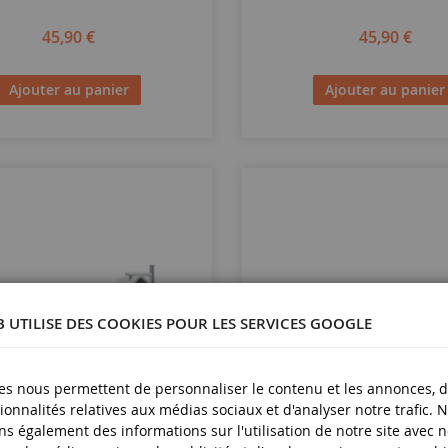
45,90 €
45,90 €
Ajouter au panier
Ajouter au panier
B UTILISE DES COOKIES POUR LES SERVICES GOOGLE
es nous permettent de personnaliser le contenu et les annonces, d'
ionnalités relatives aux médias sociaux et d'analyser notre trafic. 
s également des informations sur l'utilisation de notre site avec 
ECHELLE
1/87