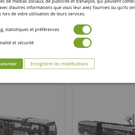
es de médias sociaux, de publicité et d'analyse, qui peuvent comb
 avec d'autres informations que vous leur avez fournies ou qu'ils on
Citea SLFA KVB Cologne 141
EBUSCO 3.0 18 Mètre
s lors de votre utilisation de leurs services.
Bocklemünd
, statistiques et préférences
HOL8-1225
HOL8-1279
alité et sécurité
37,90 €
56,90 €
Ajouter au panier
Ajouter au panier
utoriser
Enregistrer les modifications