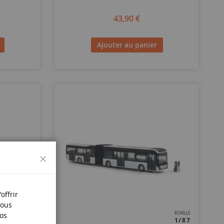
43,90 €
Ajouter au panier
Fermer
offrir
Nous
nos
ECHELLE
ECHELLE
1/87
1/87