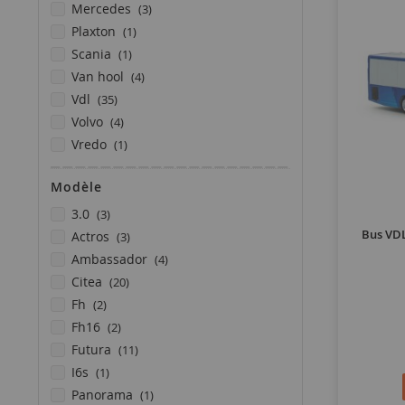
articles
mercedes
3
article
plaxton
1
article
scania
1
articles
van hool
4
articles
vdl
35
articles
volvo
4
article
vredo
1
Modèle
articles
3.0
3
articles
Bus VD
actros
3
articles
ambassador
4
articles
citea
20
articles
fh
2
articles
fh16
2
articles
futura
11
article
i6s
1
article
panorama
1