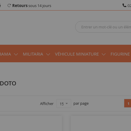
é
Retours
sous 14 jours
02
RAMA
MILITARIA
VÉHICULE MINIATURE
FIGURINE
NDOTO
par page
Afficher
1