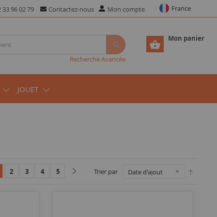
France
 33 96 02 79
Contactez-nous
Mon compte
Mon panier
Recherche Avancée
JOUET
2
3
4
5
Trier par