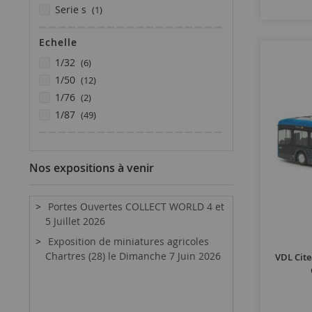
article
serie s
1
articles
xd
3
Echelle
articles
2.2
2
article
articles
aston
1
1/32
6
articles
articles
astromega
3
1/50
12
article
articles
ie
1
1/76
2
article
articles
mbg
1
1/87
49
article
vt1403
1
Nos expositions à venir
Portes Ouvertes COLLECT WORLD 4 et
5 Juillet 2026
Exposition de miniatures agricoles
Chartres (28) le Dimanche 7 Juin 2026
VDL Cite