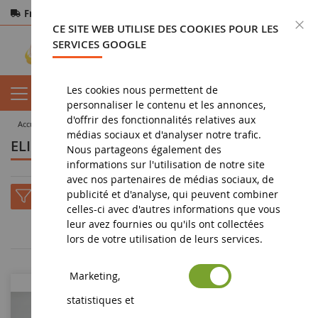
Frais de port offerts
dès 150€ d'achat
F
CE SITE WEB UTILISE DES COOKIES POUR LES
Paiement sécurisé
Retours
sous 14 jours
SERVICES GOOGLE
Les cookies nous permettent de
personnaliser le contenu et les annonces,
d'offrir des fonctionnalités relatives aux
accueil
tous les fabricants
ELIGOR
médias sociaux et d'analyser notre trafic.
ELIGOR
Nous partageons également des
informations sur l'utilisation de notre site
avec nos partenaires de médias sociaux, de
publicité et d'analyse, qui peuvent combiner
celles-ci avec d'autres informations que vous
leur avez fournies ou qu'ils ont collectées
2
3
4
5
1
lors de votre utilisation de leurs services.
Marketing,
statistiques et