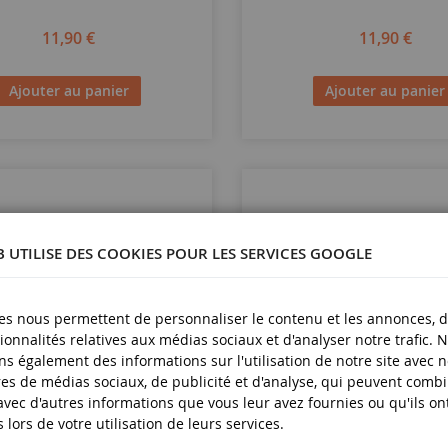
11,90 €
11,90 €
Ajouter au panier
Ajouter au panier
B UTILISE DES COOKIES POUR LES SERVICES GOOGLE
es nous permettent de personnaliser le contenu et les annonces, d'
ionnalités relatives aux médias sociaux et d'analyser notre trafic. 
s également des informations sur l'utilisation de notre site avec 
es de médias sociaux, de publicité et d'analyse, qui peuvent comb
 avec d'autres informations que vous leur avez fournies ou qu'ils on
s lors de votre utilisation de leurs services.
ECHELLE
1/32