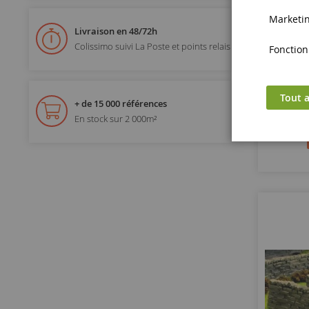
Marketing
Livraison en 48/72h
Colissimo suivi La Poste et points relais
Fonctionn
Tout a
+ de 15 000 références
En stock sur 2 000m²