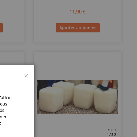
11,90 €
Ajouter au panier
Fermer
offrir
Nous
nos
iner
t
ECHELLE
ECHELLE
1/32
1/32