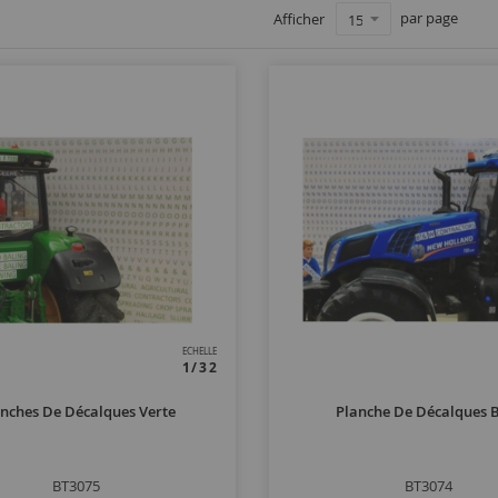
par page
Afficher
ECHELLE
1/32
nches De Décalques Verte
Planche De Décalques 
BT3075
BT3074