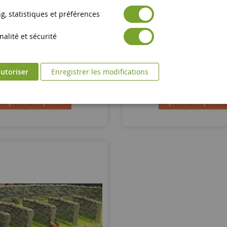
, statistiques et préférences
Pont De Pierre
Rond Point
alité et sécurité
BT3064
BT3072
utoriser
Enregistrer les modifications
52,90 €
7,90 €
Ajouter au panier
Ajouter au panier