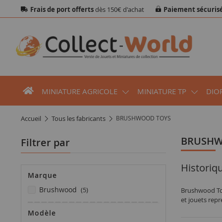
Frais de port offerts
dès 150€ d'achat
Paiement sécuris
MINIATURE AGRICOLE
MINIATURE TP
DIO
accueil
tous les fabricants
BRUSHWOOD TOYS
BRUSH
Filtrer par
Historiq
Marque
articles
brushwood
5
Brushwood Toys
et jouets repr
Modèle