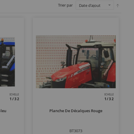
Trier par
ECHELLE
ECHELLE
1/32
1/32
Bleu
Planche De Décalques Rouge
BT3073