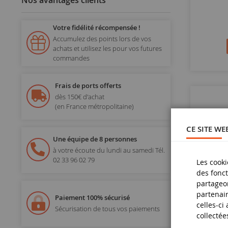
Nos avantages clients
Votre fidélité récompensée !
Accumulez des points lors de vos
achats et utilisez les pour vos futures
commandes
Frais de ports offerts
dès 150€ d'achat
(en France métropolitaine)
CE SITE WE
Une équipe de 8 personnes
à votre écoute du lundi au samedi
Tél.
02 33 96 02 79
Les cooki
des fonct
partageon
partenair
Paiement 100% sécurisé
celles-ci
Sécurisation de tous vos paiements
collectée