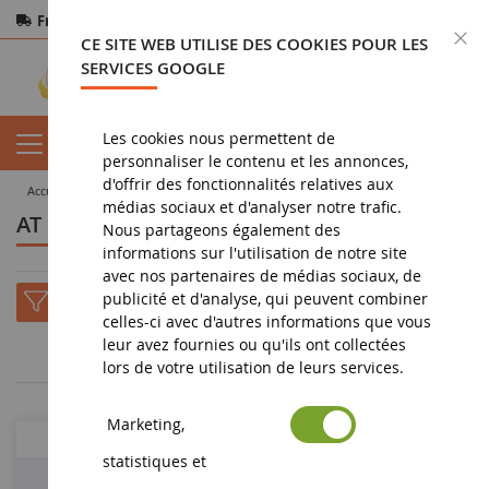
Frais de port offerts
dès 150€ d'achat
F
CE SITE WEB UTILISE DES COOKIES POUR LES
Paiement sécurisé
Retours
sous 14 jours
SERVICES GOOGLE
Les cookies nous permettent de
personnaliser le contenu et les annonces,
d'offrir des fonctionnalités relatives aux
accueil
tous les fabricants
AT COLLECTION
médias sociaux et d'analyser notre trafic.
AT COLLECTION
Nous partageons également des
informations sur l'utilisation de notre site
avec nos partenaires de médias sociaux, de
publicité et d'analyse, qui peuvent combiner
celles-ci avec d'autres informations que vous
leur avez fournies ou qu'ils ont collectées
2
3
4
5
1
lors de votre utilisation de leurs services.
Marketing,
statistiques et