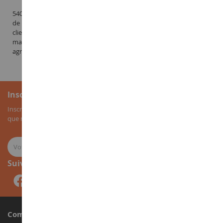
540brands est spécialisée dans la distribution de produits dérivés
de marque. Leader sur le marché de la casquette. Son principal
client est CASE IH. CASE IH est bien connu pour promouvoir sa
marque en distribuant des modèles réduits ou des miniatures
agricoles.
Inscription à la newsletter
Inscrivez-vous à notre newsletter pour recevoir nos bons plans, ainsi
que nos nouveautés sur les miniatures agricoles.
Suivez-nous
Compte