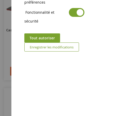
préférences
Fonctionnalité et
sécurité
Casquette Gris Avec Filet CASE
Casquette Bleu Marine
IH Agriculture
INTERNATIONAL
Tout autoriser
Enregistrer les modifications
A2944
A4223
32,90 €
35,90 €
Ajouter au panier
Ajouter au panier