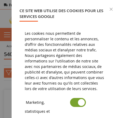
Frais de port offerts
dès 150€ d'achat
F
CE SITE WEB UTILISE DES COOKIES POUR LES
Paiement sécurisé
Retours
sous 14 jours
SERVICES GOOGLE
Les cookies nous permettent de
personnaliser le contenu et les annonces,
d'offrir des fonctionnalités relatives aux
accueil
tous les fabricants
540BRANDS
médias sociaux et d'analyser notre trafic.
540BRANDS
Nous partageons également des
informations sur l'utilisation de notre site
avec nos partenaires de médias sociaux, de
publicité et d'analyse, qui peuvent combiner
celles-ci avec d'autres informations que vous
leur avez fournies ou qu'ils ont collectées
lors de votre utilisation de leurs services.
Marketing,
statistiques et