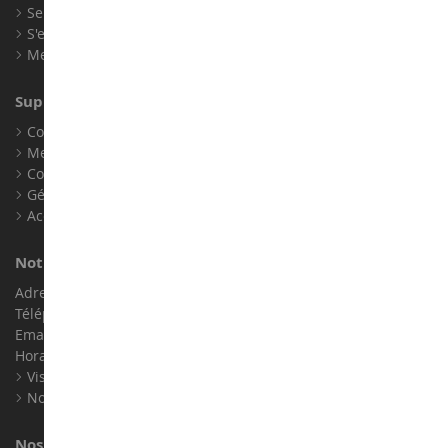
Se connecter
S'enregistrer
Mes points de fidélité
Support client
Conditions générales de ventes
Mentions légales
Contact
Gérer les cookies
Accessibilité : non conforme
Notre magasin de miniatures
Adresse : ZA LE Chemin, 61800 Montsecret
Téléphone :
02 33 96 02 79
Email :
info@collect-world.com
Horaires : Du lundi au Samedi / 9h-18h
Visite virtuelle
Nos expositions
Nos marques