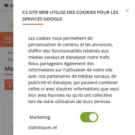
Frais de port offerts
dès 150€ d'achat
F
CE SITE WEB UTILISE DES COOKIES POUR LES
Paiement sécurisé
Retours
sous 14 jours
SERVICES GOOGLE
Les cookies nous permettent de
personnaliser le contenu et les annonces,
d'offrir des fonctionnalités relatives aux
accueil
jouet
doudou et compagnie
les accessoires de doudou
médias sociaux et d'analyser notre trafic.
Mobiles musicaux
Nous partageons également des
Mobiles musicaux pour bébé
informations sur l'utilisation de notre site
avec nos partenaires de médias sociaux, de
publicité et d'analyse, qui peuvent combiner
celles-ci avec d'autres informations que vous
leur avez fournies ou qu'ils ont collectées
lors de votre utilisation de leurs services.
Marketing,
statistiques et