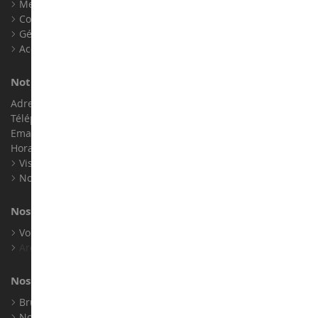
Mentions légales
Contact
Gérer les cookies
Accessibilité : non conforme
Notre magasin de miniatures
Adresse : ZA LE Chemin, 61800 Montsecret
Téléphone :
02 33 96 02 79
Email :
info@collect-world.com
Horaires : Du lundi au Samedi / 9h-18h
Visite virtuelle
Nos expositions
Nos marques
Voir toutes nos marques
Archives
Nos fabricants
Bruder
Norev