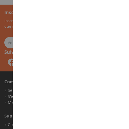
Inscription à la newsletter
Inscrivez-vous à notre newsletter pour recevoir nos bons plans, ainsi
que nos nouveautés sur les miniatures agricoles.
Suivez-nous
Compte
Se connecter
S'enregistrer
Mes points de fidélité
Support client
Conditions générales de ventes