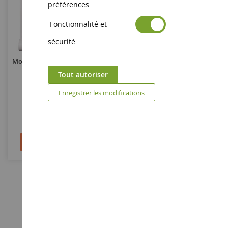
préférences
Fonctionnalité et
sécurité
Mobile Musical - Souris Pearly
Mobile Musical - Tropicool
Tout autoriser
Enregistrer les modifications
DC2938
DC3349
64,90 €
59,90 €
Ajouter au panier
Ajouter au panier