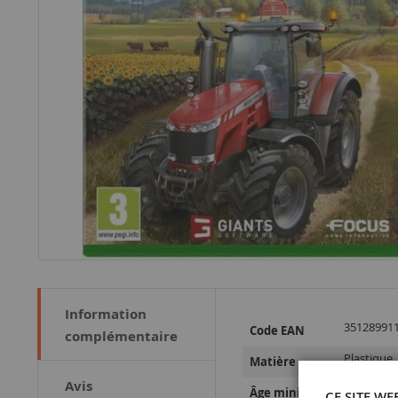
Information
Plus
35128991
Code EAN
complémentaire
d’information
Plastique
Matière
Avis
14 ans et 
Âge minimum
CE SITE WE