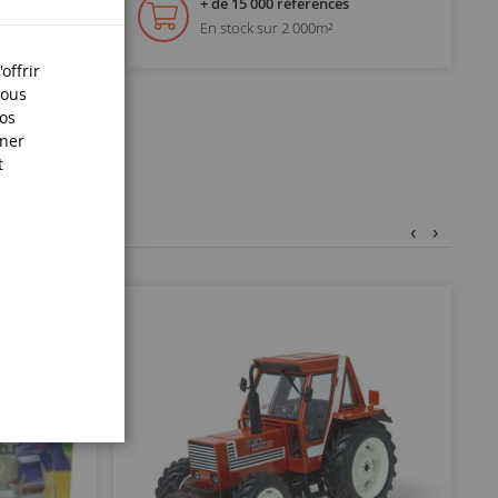
+ de 15 000 références
En stock sur 2 000m²
offrir
Nous
nos
iner
t
‹
›