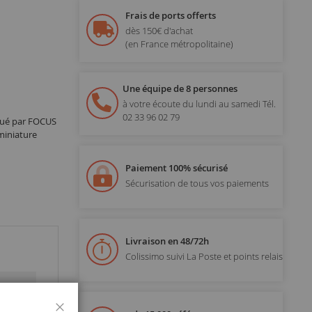
Frais de ports offerts
dès 150€ d'achat
(en France métropolitaine)
Une équipe de 8 personnes
à votre écoute du lundi au samedi
Tél.
02 33 96 02 79
qué par FOCUS
miniature
Paiement 100% sécurisé
Sécurisation de tous vos paiements
Livraison en 48/72h
Colissimo suivi La Poste et points relais
Fermer