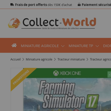
Frais de port offerts
dès 150€ d'achat
Paiement sécuris
MINIATURE AGRICOLE
MINIATURE TP
DIO
accueil
miniature agricole
tracteur miniature
tracteur agri