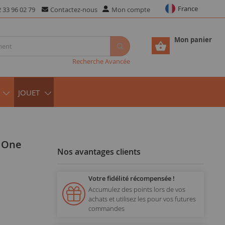
France
 33 96 02 79
Contactez-nous
Mon compte
Mon panier
Recherche Avancée
JOUET
 One
Nos avantages clients
Votre fidélité récompensée !
Accumulez des points lors de vos
achats et utilisez les pour vos futures
commandes