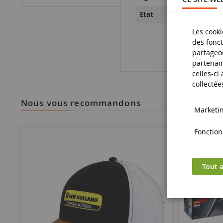
Neuf
Etat
Les cooki
des fonct
partageon
partenair
celles-ci
collectée
nous vous recommandons
Marketing
Fonctionn
Tout a