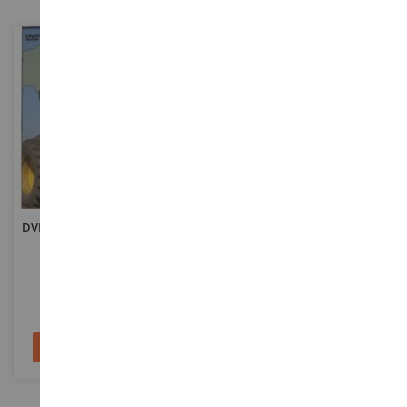
ECHELLE
ECHELLE
DVD L'Agriculture En RUSSIE –
DVD Le Machinisme Moderne
Vol.1
En Action - Vol.4
DVDRUSSIE
DVD745FR
24,90 €
29,95 €
Ajouter au panier
Ajouter au panier