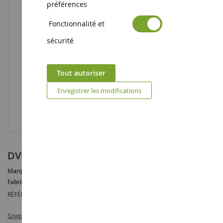
préférences
Fonctionnalité et
sécurité
Tout autoriser
Enregistrer les modifications
DVD FENDT Vario - La Terre Vibre
Marque :
AUCUNE
Fabricant :
WK&F
RÉFÉRENCE :
DVD703FR
Soyez le premier à commenter ce produit