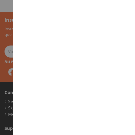
Inscription à la newsletter
Inscrivez-vous à notre newsletter pour recevoir nos bons plans, ainsi
que nos nouveautés sur les miniatures agricoles.
Suivez-nous
Compte
Se connecter
S'enregistrer
Mes points de fidélité
Support client