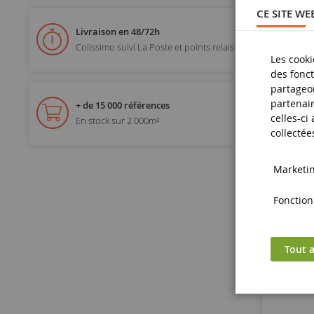
CE SITE WE
Livraison en 48/72h
Colissimo suivi La Poste et points relais
Les cooki
des fonct
partageon
partenair
+ de 15 000 références
celles-ci
En stock sur 2 000m²
collectée
Marketing
Fonctionn
Tout a