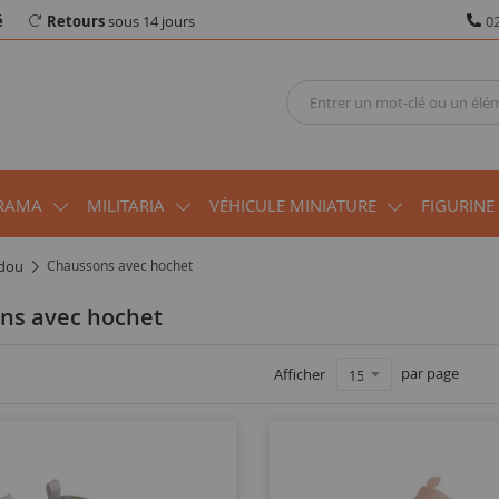
é
Retours
sous 14 jours
02
RAMA
MILITARIA
VÉHICULE MINIATURE
FIGURINE
udou
Chaussons avec hochet
ons avec hochet
par page
Afficher