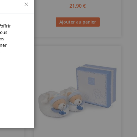
Fermer
21,90 €
Ajouter au panier
offrir
Nous
nos
iner
t