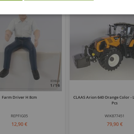
ECHELLE
1/16
Farm Driver H 8cm
CLAAS Arion 640 Orange Color - 
Pcs
REPFIG05
WIK877451
12,90 €
79,90 €