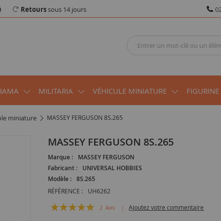
é
Retours
sous 14 jours
02
RAMA
MILITARIA
VÉHICULE MINIATURE
FIGURINE
cole miniature
MASSEY FERGUSON 8S.265
MASSEY FERGUSON 8S.265
Marque :
MASSEY FERGUSON
Fabricant :
UNIVERSAL HOBBIES
Modèle :
8S.265
RÉFÉRENCE :
UH6262
Évaluation:
Ajoutez votre commentaire
2
Avis
100
100
% of