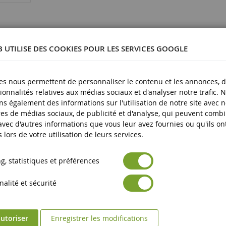
62003
B UTILISE DES COOKIES POUR LES SERVICES GOOGLE
es nous permettent de personnaliser le contenu et les annonces, d'
ionnalités relatives aux médias sociaux et d'analyser notre trafic. 
lastique
s également des informations sur l'utilisation de notre site avec 
es de médias sociaux, de publicité et d'analyse, qui peuvent comb
plus
 avec d'autres informations que vous leur avez fournies ou qu'ils on
s lors de votre utilisation de leurs services.
, statistiques et préférences
alité et sécurité
utoriser
Enregistrer les modifications