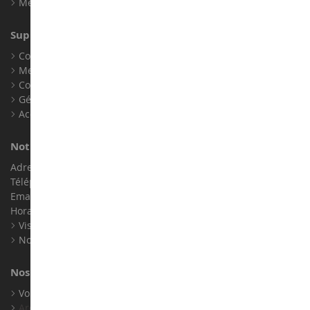
Mes points de fidélité
Support client
Conditions générales de ventes
Mentions légales
Contact
Gérer les cookies
Accessibilité : non conforme
Notre magasin de miniatures
Adresse : ZA LE Chemin, 61800 Montsecret
Téléphone :
02 33 96 02 79
Email :
info@collect-world.com
Horaires : Du lundi au Samedi / 9h-18h
Visite virtuelle
Nos expositions
Nos marques
Voir toutes nos marques
Archives