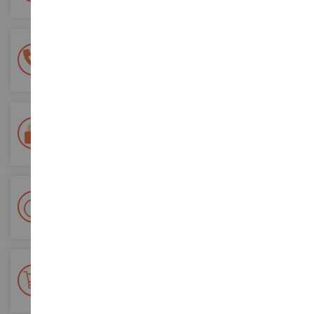
Une équipe de 8 personnes
à votre écoute du lundi au samedi
Tél. 02 33 96 02 79
Paiement 100% sécurisé
Sécurisation de tous vos paiements
Livraison en 48/72h
Colissimo suivi La Poste et points relais
+ de 15 000 références
En stock sur 2 000m²