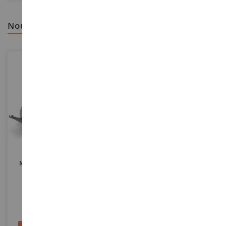
nous vous recommandons
ECHELLE
ECHELLE
1/32
1/32
MASSEY FERGUSON NEXT
MASSEY FERGUSON 575 2wd
Concept
Jumelé Arrière - Limité À
750ex.
UH6279
UH6767
24,90 €
69,95 €
71,90 €
79,95 €