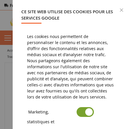
Frais de port offerts
dès 150€ d'achat
F
CE SITE WEB UTILISE DES COOKIES POUR LES
Paiement sécurisé
Retours
sous 14 jours
SERVICES GOOGLE
Les cookies nous permettent de
personnaliser le contenu et les annonces,
d'offrir des fonctionnalités relatives aux
accueil
miniature agricole
tracteur miniature
médias sociaux et d'analyser notre trafic.
tracteur agricole miniature
MASSEY FERGUSON 6718S
Nous partageons également des
informations sur l'utilisation de notre site
avec nos partenaires de médias sociaux, de
publicité et d'analyse, qui peuvent combiner
celles-ci avec d'autres informations que vous
leur avez fournies ou qu'ils ont collectées
lors de votre utilisation de leurs services.
Marketing,
statistiques et