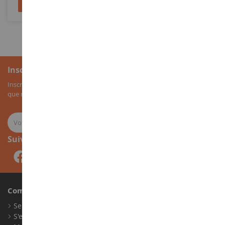
Ajouter au panier
Ajouter au panier
Inscription à la newsletter
Inscrivez-vous à notre newsletter pour recevoir nos bons plans, ainsi
que nos nouveautés sur les miniatures agricoles.
Suivez-nous
Compte
Se connecter
S'enregistrer