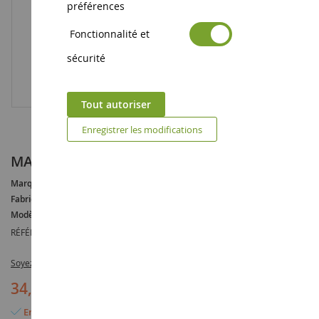
préférences
Fonctionnalité et
sécurité
Tout autoriser
Enregistrer les modifications
MASSEY FERGUSON 6718S
Marque :
MASSEY FERGUSON
Fabricant :
BRITAINS
Modèle :
6718
RÉFÉRENCE :
BRI43235
Soyez le premier à commenter ce produit
34,90 €
En stock