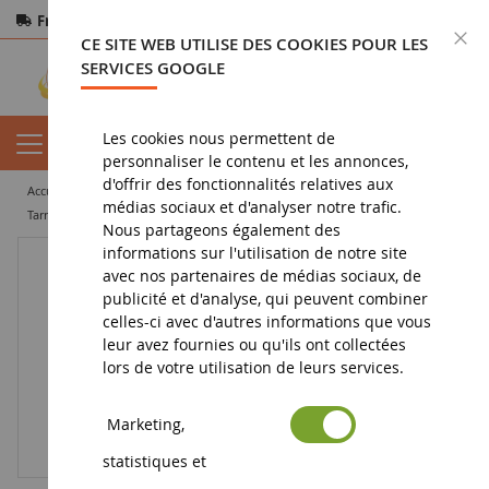
Frais de port offerts
dès 150€ d'achat
F
CE SITE WEB UTILISE DES COOKIES POUR LES
Paiement sécurisé
Retours
sous 14 jours
SERVICES GOOGLE
Les cookies nous permettent de
personnaliser le contenu et les annonces,
d'offrir des fonctionnalités relatives aux
accueil
miniature agricole
matériel agricole
autre
médias sociaux et d'analyser notre trafic.
Tarriére RABAUD Senior II
Nous partageons également des
informations sur l'utilisation de notre site
avec nos partenaires de médias sociaux, de
publicité et d'analyse, qui peuvent combiner
celles-ci avec d'autres informations que vous
leur avez fournies ou qu'ils ont collectées
lors de votre utilisation de leurs services.
Marketing,
statistiques et