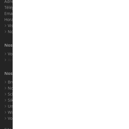
Adresse : ZA LE Chemin, 61800 Montsecret
Téléphone :
02 33 96 02 79
Email :
info@collect-world.com
Horaires : Du lundi au Samedi / 9h-18h
Visite virtuelle
Nos expositions
Nos marques
Voir toutes nos marques
Archives
Nos fabricants
Bruder
Norev
Schuco
Siku
Universal Hobbies
Wiking
Voir tous nos fabricants