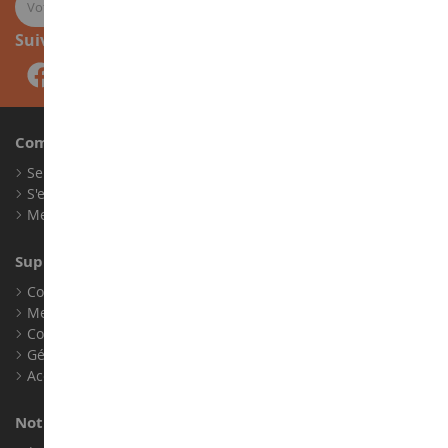
Suivez-nous
Compte
Se connecter
S'enregistrer
Mes points de fidélité
Support client
Conditions générales de ventes
Mentions légales
Contact
Gérer les cookies
Accessibilité : non conforme
Notre magasin de miniatures