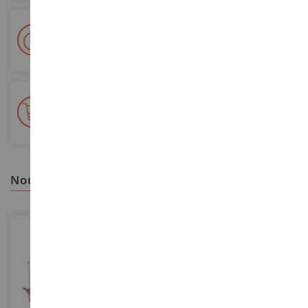
Livraison en 48/72h
Colissimo suivi La Poste et points relais
+ de 15 000 références
En stock sur 2 000m²
nous vous recommandons