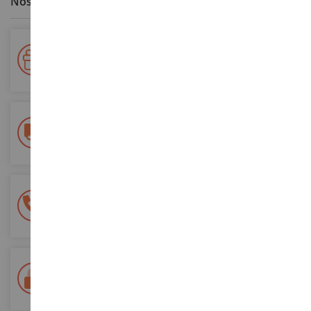
Nos avantages clients
Votre fidélité récompensée !
Accumulez des points lors de vos achats et utilisez les pour
vos futures commandes
Frais de ports offerts
dès 150€ d'achat
(en France métropolitaine)
Une équipe de 8 personnes
à votre écoute du lundi au samedi
Tél. 02 33 96 02 79
Paiement 100% sécurisé
Sécurisation de tous vos paiements