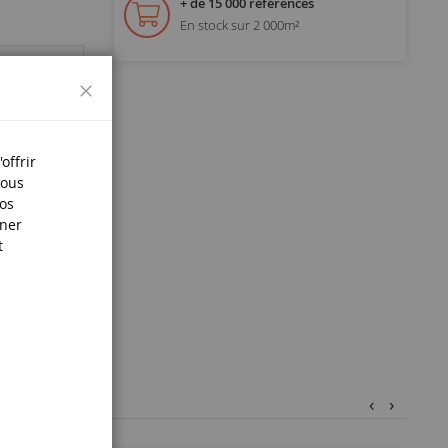
+ de 15 000 références
En stock sur 2 000m²
Fermer
offrir
Nous
nos
iner
t
‹
›