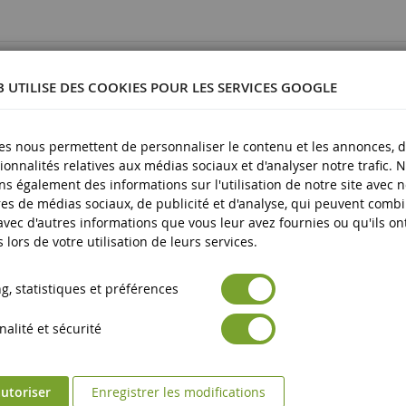
77496
B UTILISE DES COOKIES POUR LES SERVICES GOOGLE
es nous permettent de personnaliser le contenu et les annonces, d'
ionnalités relatives aux médias sociaux et d'analyser notre trafic. 
lastique
s également des informations sur l'utilisation de notre site avec 
es de médias sociaux, de publicité et d'analyse, qui peuvent comb
plus
 avec d'autres informations que vous leur avez fournies ou qu'ils on
s lors de votre utilisation de leurs services.
, statistiques et préférences
alité et sécurité
utoriser
Enregistrer les modifications