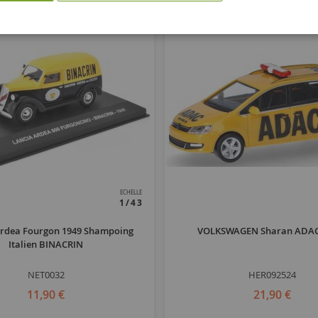
ECHELLE
1/43
rdea Fourgon 1949 Shampoing
VOLKSWAGEN Sharan ADAC
Italien BINACRIN
NET0032
HER092524
11,90 €
21,90 €