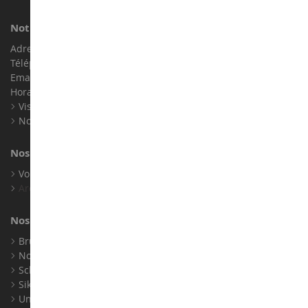
Notre magasin de miniatures
Adresse : ZA LE Chemin, 61800 Montsecret
Téléphone :
02 33 96 02 79
Email :
info@collect-world.com
Horaires : Du lundi au Samedi / 9h-18h
Visite virtuelle
Nos expositions
Nos marques
Voir toutes nos marques
Archives
Nos fabricants
Bruder
Norev
Schuco
Siku
Universal Hobbies