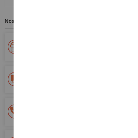
Nos avantages clients
Votre fidélité récompensée !
Accumulez des points lors de vos achats et utilisez les pour
vos futures commandes
Frais de ports offerts
dès 150€ d'achat
(en France métropolitaine)
Une équipe de 8 personnes
à votre écoute du lundi au samedi
Tél. 02 33 96 02 79