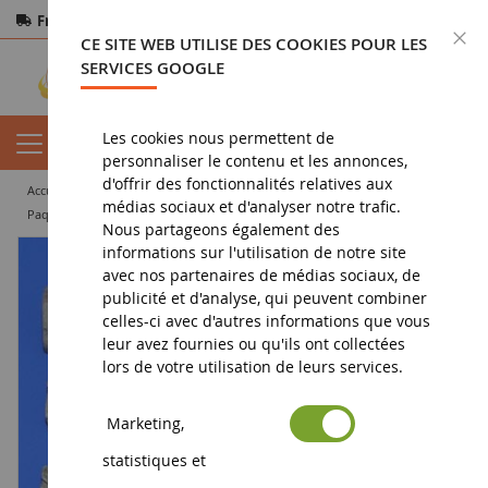
Frais de port offerts
dès 150€ d'achat
F
CE SITE WEB UTILISE DES COOKIES POUR LES
Paiement sécurisé
Retours
sous 14 jours
SERVICES GOOGLE
Les cookies nous permettent de
personnaliser le contenu et les annonces,
d'offrir des fonctionnalités relatives aux
accueil
militaria
miniatures
accessoires
médias sociaux et d'analyser notre trafic.
Paquetage de soldats américains miniature à peindre pour diorama 10 pièces
Nous partageons également des
informations sur l'utilisation de notre site
avec nos partenaires de médias sociaux, de
publicité et d'analyse, qui peuvent combiner
celles-ci avec d'autres informations que vous
leur avez fournies ou qu'ils ont collectées
lors de votre utilisation de leurs services.
Marketing,
statistiques et