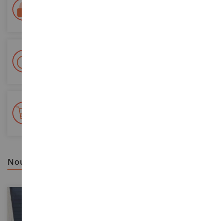
Paiement 100% sécurisé
Sécurisation de tous vos paiements
Livraison en 48/72h
Colissimo suivi La Poste et points relais
+ de 15 000 références
En stock sur 2 000m²
nous vous recommandons