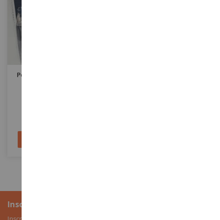
ECHELLE
ECHELLE
1/64
1/87
Pont Élévateur STANDARD
Accessoires De Quai
OIL Sous Blister
GREEN16210-C
NOC14827
8,90 €
18,90 €
Ajouter au panier
Ajouter au panier
Inscription à la newsletter
Inscrivez-vous à notre newsletter pour recevoir nos bons plans, ainsi