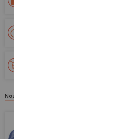
Sécurisation de tous vos paiements
Livraison en 48/72h
Colissimo suivi La Poste et points relais
+ de 15 000 références
En stock sur 2 000m²
nous vous recommandons