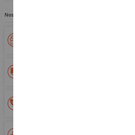
Nos avantages clients
Votre fidélité récompensée !
Accumulez des points lors de vos achats et utilisez les pour
vos futures commandes
Frais de ports offerts
dès 150€ d'achat
(en France métropolitaine)
Une équipe de 8 personnes
à votre écoute du lundi au samedi
Tél. 02 33 96 02 79
Paiement 100% sécurisé