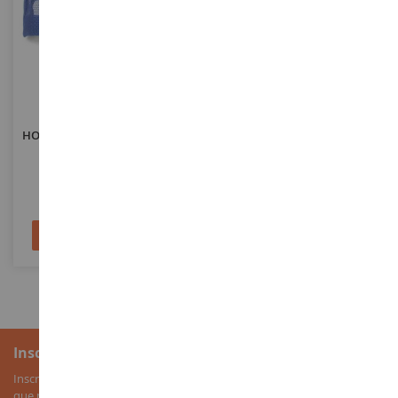
ECHELLE
1/64
ECHELLE
Casquette Grise NEW
NEW HOLLAND Avec
HOLLAND Dos En Maille Bleu
Chargeur Frontal
288278
SIK1396
30,90 €
5,90 €
Ajouter au panier
Ajouter au panier
Inscription à la newsletter
Inscrivez-vous à notre newsletter pour recevoir nos bons plans, ainsi
que nos nouveautés sur les miniatures agricoles.