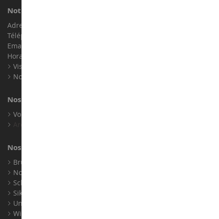
Notre magasin de miniatures
Adresse : ZA LE Chemin, 61800 Montsecret
Téléphone :
02 33 96 02 79
Email :
info@collect-world.com
Horaires : Du lundi au Samedi / 9h-18h
Visite virtuelle
Nos expositions
Nos marques
Voir toutes nos marques
Archives
Nos fabricants
Bruder
Norev
Schuco
Siku
Universal Hobbies
Wiking