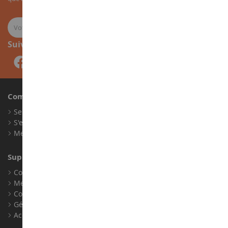
Suivez-nous
Compte
Se connecter
S'enregistrer
Mes points de fidélité
Support client
Conditions générales de ventes
Mentions légales
Contact
Gérer les cookies
Accessibilité : non conforme