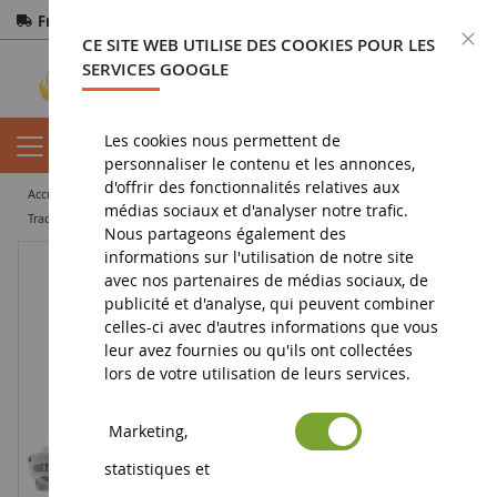
Frais de port offerts
dès 150€ d'achat
F
CE SITE WEB UTILISE DES COOKIES POUR LES
Paiement sécurisé
Retours
sous 14 jours
SERVICES GOOGLE
Les cookies nous permettent de
personnaliser le contenu et les annonces,
d'offrir des fonctionnalités relatives aux
accueil
miniature agricole
tracteur miniature
médias sociaux et d'analyser notre trafic.
tracteur agricole miniature
NEW HOLLAND T7.340 HD Blue Power
Nous partageons également des
informations sur l'utilisation de notre site
avec nos partenaires de médias sociaux, de
publicité et d'analyse, qui peuvent combiner
celles-ci avec d'autres informations que vous
leur avez fournies ou qu'ils ont collectées
lors de votre utilisation de leurs services.
Marketing,
statistiques et