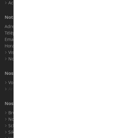
Accessibilité : non conforme
Notre magasin de miniatures
Adresse : ZA LE Chemin, 61800 Montsecret
Téléphone :
02 33 96 02 79
Email :
info@collect-world.com
Horaires : Du lundi au Samedi / 9h-18h
Visite virtuelle
Nos expositions
Nos marques
Voir toutes nos marques
Archives
Nos fabricants
Bruder
Norev
Schuco
Siku