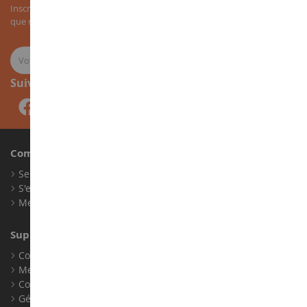
Inscrivez-vous à notre newsletter pour recevoir nos bons plans, ainsi
que nos nouveautés sur les miniatures agricoles.
Suivez-nous
Compte
Se connecter
S'enregistrer
Mes points de fidélité
Support client
Conditions générales de ventes
Mentions légales
Contact
Gérer les cookies