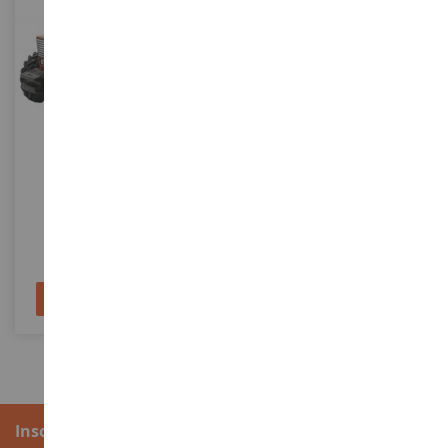
ECHELLE
ECHELLE
1/32
1/32
FIAT 880 DT Pininfarina
CASE IH 1056 XL
REP035
REP249
57,90 €
64,90 €
Ajouter au panier
Ajouter au panier
Inscription à la newsletter