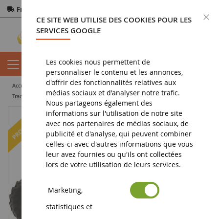
Frais de port offerts
dès 150€ d'achat
F
CE SITE WEB UTILISE DES COOKIES POUR LES
Paiement sécurisé
Retours
sous 14 jours
SERVICES GOOGLE
Les cookies nous permettent de
personnaliser le contenu et les annonces,
d'offrir des fonctionnalités relatives aux
accueil
miniature agricole
tracteur miniature
médias sociaux et d'analyser notre trafic.
tracteur agricole miniature
LAMBORGHINI 1256 DT
Nous partageons également des
informations sur l'utilisation de notre site
-13
%
avec nos partenaires de médias sociaux, de
publicité et d'analyse, qui peuvent combiner
celles-ci avec d'autres informations que vous
leur avez fournies ou qu'ils ont collectées
lors de votre utilisation de leurs services.
Marketing,
statistiques et