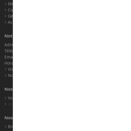
Mentions légales
Contact
Gérer les cookies
Accessibilité : non conforme
Notre magasin de miniatures
Adresse : ZA LE Chemin, 61800 Montsecret
Téléphone :
02 33 96 02 79
Email :
info@collect-world.com
Horaires : Du lundi au Samedi / 9h-18h
Visite virtuelle
Nos expositions
Nos marques
Voir toutes nos marques
Archives
Nos fabricants
Bruder