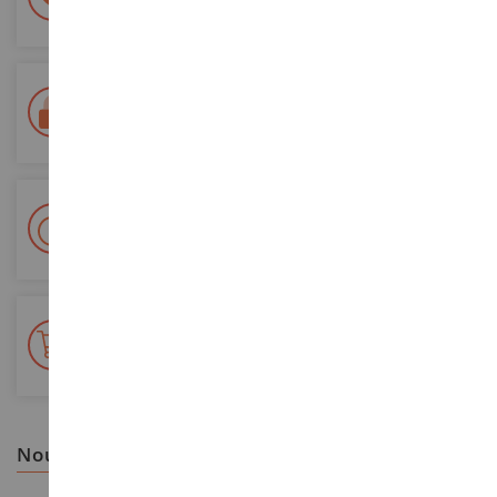
à votre écoute du lundi au samedi
Tél. 02 33 96 02 79
Paiement 100% sécurisé
Sécurisation de tous vos paiements
Livraison en 48/72h
Colissimo suivi La Poste et points relais
+ de 15 000 références
En stock sur 2 000m²
nous vous recommandons