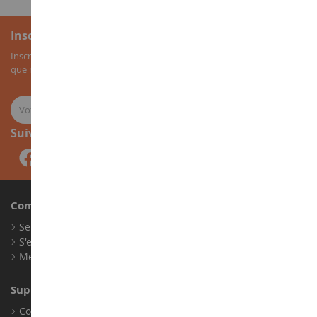
Inscription à la newsletter
Inscrivez-vous à notre newsletter pour recevoir nos bons plans, ainsi
que nos nouveautés sur les miniatures agricoles.
Suivez-nous
Compte
Se connecter
S'enregistrer
Mes points de fidélité
Support client
Conditions générales de ventes