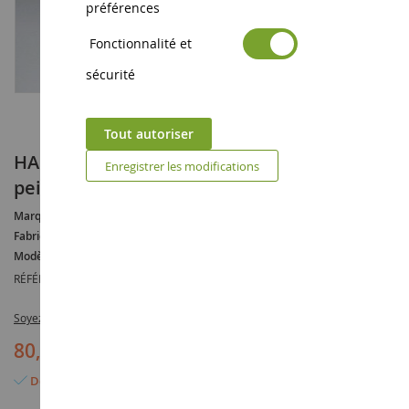
préférences
Fonctionnalité et
sécurité
Tout autoriser
HANOMAG RL-20 en kit à assembler et à
Enregistrer les modifications
peindre
Marque :
HANOMAG
Fabricant :
PLUS MODEL
Modèle :
RL
RÉFÉRENCE :
PLS485
Soyez le premier à commenter ce produit
80,90 €
Dernier article en stock