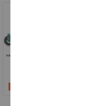
ECHELLE
ECHELLE
1/32
1/43
HANOMAG Avec Père Noël Et
HANOMAG RL 20 1937
Sapin
SCH7802
G1825134
99,90 €
17,90 €
29,90 €
Ajouter au panier
Ajouter au panier