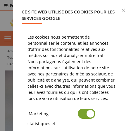
Frais de port offerts
dès 150€ d'achat
F
CE SITE WEB UTILISE DES COOKIES POUR LES
Paiement sécurisé
Retours
sous 14 jours
SERVICES GOOGLE
Les cookies nous permettent de
personnaliser le contenu et les annonces,
d'offrir des fonctionnalités relatives aux
accueil
miniature agricole
tracteur miniature
médias sociaux et d'analyser notre trafic.
tracteur agricole miniature
Nous partageons également des
HANOMAG RL-20 en kit à assembler et à peindre
informations sur l'utilisation de notre site
avec nos partenaires de médias sociaux, de
publicité et d'analyse, qui peuvent combiner
celles-ci avec d'autres informations que vous
leur avez fournies ou qu'ils ont collectées
lors de votre utilisation de leurs services.
Marketing,
statistiques et