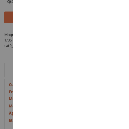
Qté
Ajouter au panier
Maquette HANOMAG RL-20 en kit à assembler et à peindre à l'échelle
1/35 fabriqué par PLUS MODEL sous la référence PLS485 dans la
catégorie Tracteur miniature
INFORMATION COMPLÉMENTAIRE
Plus
8595241604855
d’information
1/35
RL
Résine et laiton
14 ans et plus
Neuf