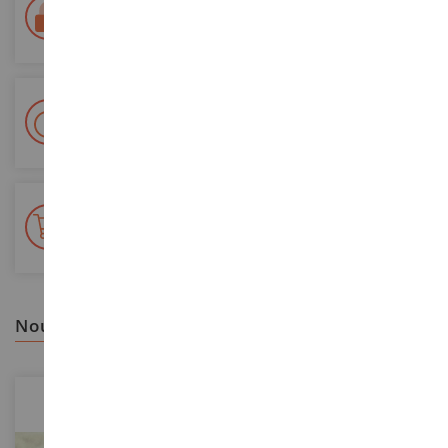
Paiement 100% sécurisé
Sécurisation de tous vos paiements
Livraison en 48/72h
Colissimo suivi La Poste et points relais
+ de 15 000 références
En stock sur 2 000m²
nous vous recommandons