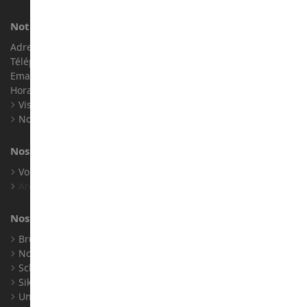
Notre magasin de miniatures
Adresse : ZA LE Chemin, 61800 Montsecret
Téléphone :
02 33 96 02 79
Email :
info@collect-world.com
Horaires : Du lundi au Samedi / 9h-18h
Visite virtuelle
Nos expositions
Nos marques
Voir toutes nos marques
Archives
Nos fabricants
Bruder
Norev
Schuco
Siku
Universal Hobbies