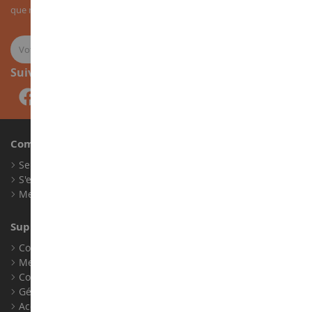
que nos nouveautés sur les miniatures agricoles.
Suivez-nous
Compte
Se connecter
S'enregistrer
Mes points de fidélité
Support client
Conditions générales de ventes
Mentions légales
Contact
Gérer les cookies
Accessibilité : non conforme