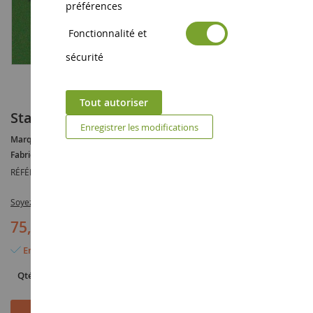
préférences
Fonctionnalité et
sécurité
Tout autoriser
Stabulation avec Cornadis.Dim:l73XL60X20
Enregistrer les modifications
Marque :
AUCUNE
Fabricant :
KIDS GLOBE
RÉFÉRENCE :
KID610540
Soyez le premier à commenter ce produit
75,90 €
En stock
Qté