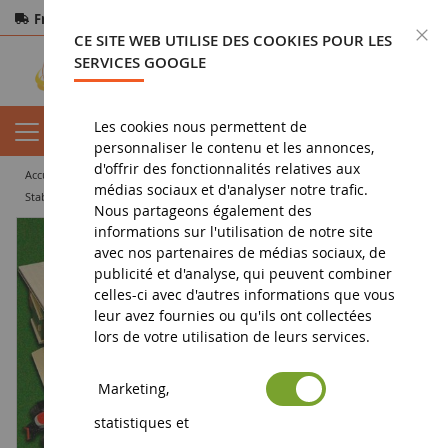
Frais de port offerts
dès 150€ d'achat
F
CE SITE WEB UTILISE DES COOKIES POUR LES
Paiement sécurisé
Retours
sous 14 jours
SERVICES GOOGLE
Les cookies nous permettent de
personnaliser le contenu et les annonces,
d'offrir des fonctionnalités relatives aux
accueil
diorama
bâtiment
stabulation
médias sociaux et d'analyser notre trafic.
Stabulation avec Cornadis.Dim:l73XL60X20
Nous partageons également des
informations sur l'utilisation de notre site
avec nos partenaires de médias sociaux, de
publicité et d'analyse, qui peuvent combiner
celles-ci avec d'autres informations que vous
leur avez fournies ou qu'ils ont collectées
lors de votre utilisation de leurs services.
Marketing,
statistiques et