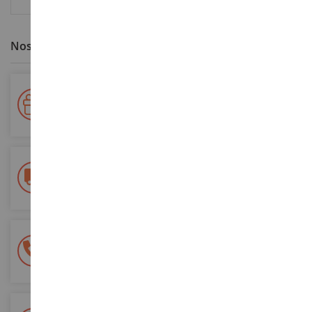
Nos avantages clients
Votre fidélité récompensée !
Accumulez des points lors de vos achats et utilisez les pour
vos futures commandes
Frais de ports offerts
dès 150€ d'achat
(en France métropolitaine)
Une équipe de 8 personnes
à votre écoute du lundi au samedi
Tél. 02 33 96 02 79