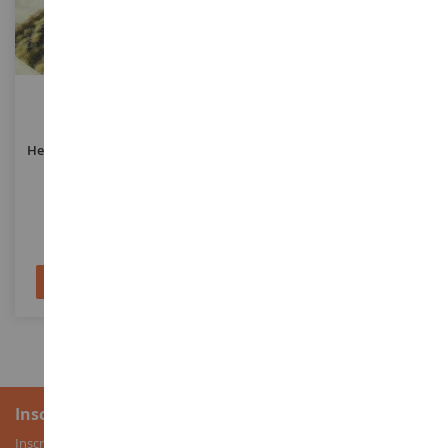
ECHELLE
ECHELLE
Herbe D'automne Structurée
Sachet D'herbes Hautes 3
19 X 30 Cm
Colories 5 Cm
HEK1881
NOC07060
30,90 €
12,90 €
Ajouter au panier
Ajouter au panier
Inscription à la newsletter
Inscrivez-vous à notre newsletter pour recevoir nos bons plans, ainsi