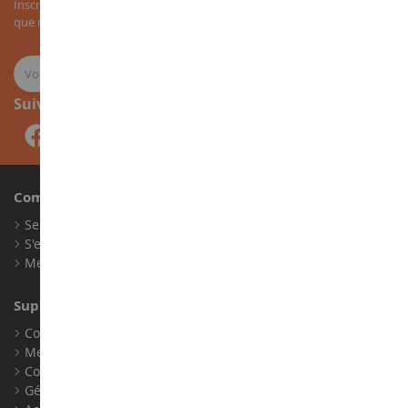
Inscrivez-vous à notre newsletter pour recevoir nos bons plans, ainsi
que nos nouveautés sur les miniatures agricoles.
Suivez-nous
Compte
Se connecter
S'enregistrer
Mes points de fidélité
Support client
Conditions générales de ventes
Mentions légales
Contact
Gérer les cookies