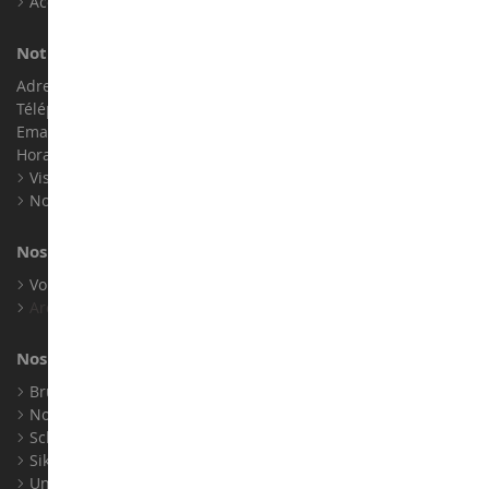
Accessibilité : non conforme
Notre magasin de miniatures
Adresse : ZA LE Chemin, 61800 Montsecret
Téléphone :
02 33 96 02 79
Email :
info@collect-world.com
Horaires : Du lundi au Samedi / 9h-18h
Visite virtuelle
Nos expositions
Nos marques
Voir toutes nos marques
Archives
Nos fabricants
Bruder
Norev
Schuco
Siku
Universal Hobbies