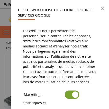
Frais de port offerts
dès 150€ d'achat
F
CE SITE WEB UTILISE DES COOKIES POUR LES
Paiement sécurisé
Retours
sous 14 jours
SERVICES GOOGLE
Les cookies nous permettent de
personnaliser le contenu et les annonces,
d'offrir des fonctionnalités relatives aux
accueil
miniature agricole
engin agricole
ensileuse
médias sociaux et d'analyser notre trafic.
Ensileuse CLAAS Jaguar 960
Nous partageons également des
informations sur l'utilisation de notre site
avec nos partenaires de médias sociaux, de
publicité et d'analyse, qui peuvent combiner
celles-ci avec d'autres informations que vous
leur avez fournies ou qu'ils ont collectées
lors de votre utilisation de leurs services.
Marketing,
statistiques et