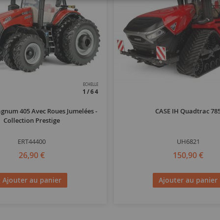
ECHELLE
1/64
gnum 405 Avec Roues Jumelées -
CASE IH Quadtrac 78
Collection Prestige
ERT44400
UH6821
26,90 €
150,90 €
Ajouter au panier
Ajouter au panier