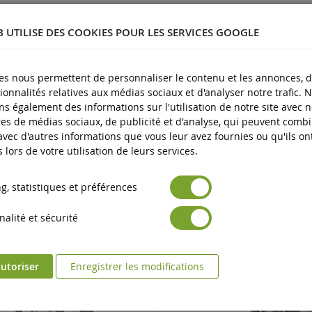
Métal et plastique
B UTILISE DES COOKIES POUR LES SERVICES GOOGLE
3 ans et plus
Neuf
es nous permettent de personnaliser le contenu et les annonces, d'
Avertissement : ne convient pas aux enfants de moins de 3 an
ionnalités relatives aux médias sociaux et d'analyser notre trafic. 
es produits
s également des informations sur l'utilisation de notre site avec 
Marquage CE
es de médias sociaux, de publicité et d'analyse, qui peuvent comb
 avec d'autres informations que vous leur avez fournies ou qu'ils on
s lors de votre utilisation de leurs services.
, statistiques et préférences
alité et sécurité
utoriser
Enregistrer les modifications