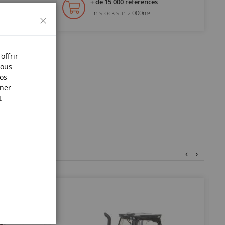
+ de 15 000 références
En stock sur 2 000m²
Fermer
offrir
s.
Nous
nos
iner
t
‹
›