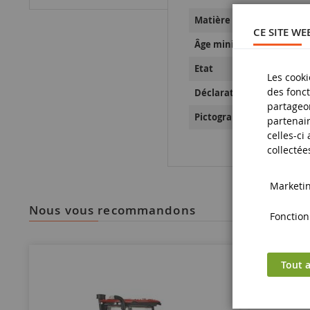
Matière
CE SITE WE
Âge minimum
Etat
Les cooki
des fonct
Déclaration de Sécurité d
partageon
Pictogramme de sécurité
partenair
celles-ci
collectée
Marketing
nous vous recommandons
Fonctionn
Tout a