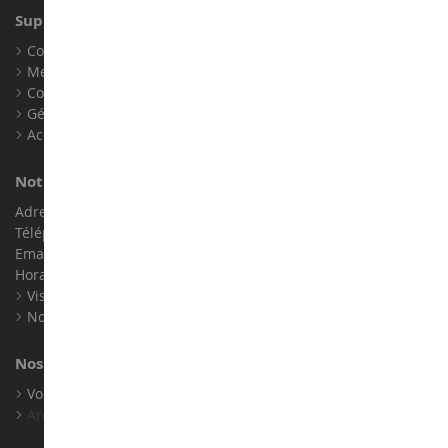
Support client
Conditions générales de ventes
Mentions légales
Contact
Gérer les cookies
Accessibilité : non conforme
Notre magasin de miniatures
Adresse : ZA LE Chemin, 61800 Montsecret
Téléphone :
02 33 96 02 79
Email :
info@collect-world.com
Horaires : Du lundi au Samedi / 9h-18h
Visite virtuelle
Nos expositions
Nos marques
Voir toutes nos marques
Archives