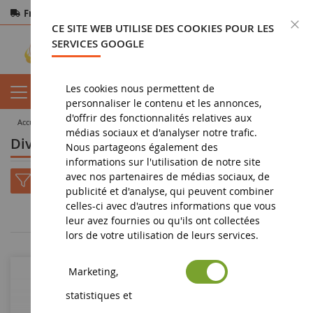
Frais de port offerts
dès 150€ d'achat
F
CE SITE WEB UTILISE DES COOKIES POUR LES
Paiement sécurisé
Retours
sous 14 jours
SERVICES GOOGLE
Les cookies nous permettent de
personnaliser le contenu et les annonces,
d'offrir des fonctionnalités relatives aux
accueil
miniature agricole
objets publicitaires
divers
médias sociaux et d'analyser notre trafic.
Divers objet publicitaire agricole
Nous partageons également des
informations sur l'utilisation de notre site
avec nos partenaires de médias sociaux, de
publicité et d'analyse, qui peuvent combiner
celles-ci avec d'autres informations que vous
1
2
3
leur avez fournies ou qu'ils ont collectées
lors de votre utilisation de leurs services.
Marketing,
statistiques et