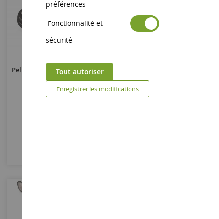
préférences
Fonctionnalité et
sécurité
Peluche DEUTZ FAHR 7250 TTV
Ensemble Sel Et Poivre JOHN
Tout autoriser
- Grand Modèle
DEERE
Enregistrer les modifications
UHK1167
6939
33,90 €
30,90 €
Epuisé
Epuisé