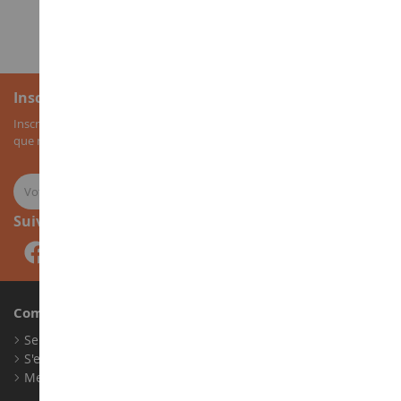
1
2
3
Inscription à la newsletter
Inscrivez-vous à notre newsletter pour recevoir nos bons plans, ainsi
que nos nouveautés sur les miniatures agricoles.
Suivez-nous
Compte
Se connecter
S'enregistrer
Mes points de fidélité