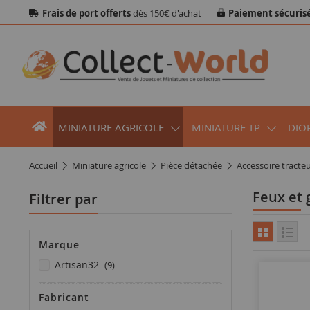
Frais de port offerts
dès 150€ d'achat
Paiement sécuris
MINIATURE AGRICOLE
MINIATURE TP
DIO
accueil
miniature agricole
pièce détachée
accessoire tracte
Feux et
Filtrer par
Marque
articles
artisan32
9
Fabricant