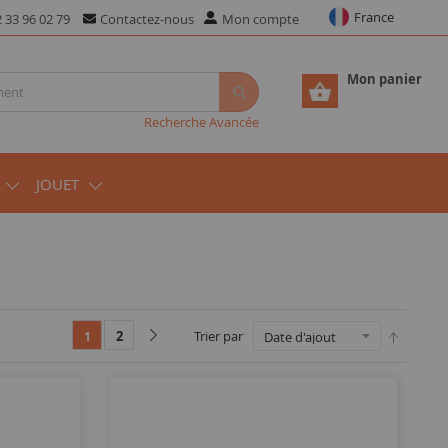
France
 33 96 02 79
Contactez-nous
Mon compte
Mon panier
Recherche Avancée
JOUET
2
Trier par
1