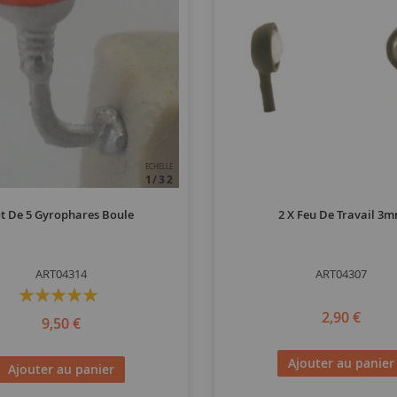
ECHELLE
1/32
t De 5 Gyrophares Boule
2 X Feu De Travail 3
ART04314
ART04307
Évaluation:
100%
2,90 €
9,50 €
Ajouter au panier
Ajouter au panier