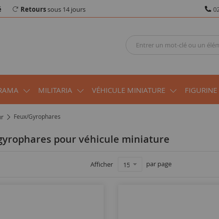
é
Retours
sous 14 jours
02
RAMA
MILITARIA
VÉHICULE MINIATURE
FIGURINE
ur
Feux/Gyrophares
 gyrophares pour véhicule miniature
par page
Afficher