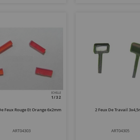
ECHELLE
1/32
 De Feux Rouge Et Orange 6x2mm
2 Feux De Travail 3x4,
ART04303
ART04305