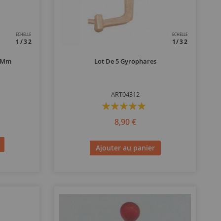
ECHELLE
ECHELLE
1/32
1/32
5 Mm
Lot De 5 Gyrophares
ART04312
Évaluation:
100%
8,90 €
Ajouter au panier