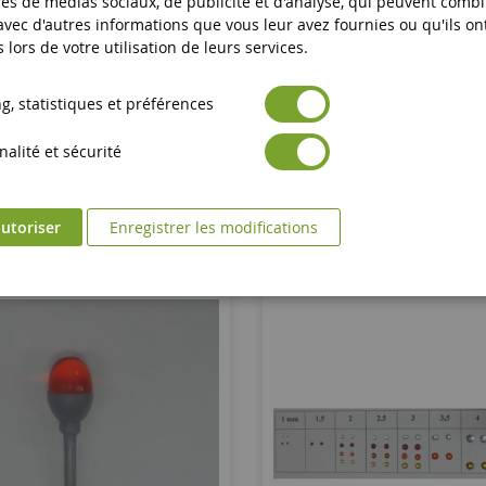
es de médias sociaux, de publicité et d'analyse, qui peuvent comb
eux Ronds Oranges 2.5mm
Antenne Tracteur X2
 avec d'autres informations que vous leur avez fournies ou qu'ils on
s lors de votre utilisation de leurs services.
ART04353O
ART04525
, statistiques et préférences
1,90 €
2,00 €
alité et sécurité
Ajouter au panier
Ajouter au panier
utoriser
Enregistrer les modifications