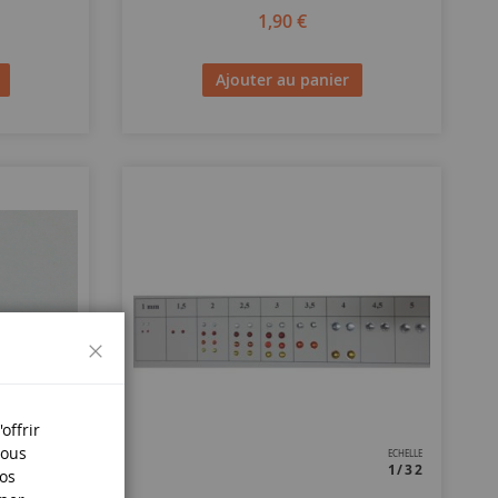
1,90 €
Ajouter au panier
Fermer
offrir
Nous
ECHELLE
ECHELLE
1/32
1/32
nos