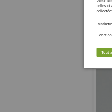
partenair
2 F
celles-ci
collectée
Marketing
Fonctionn
Tout a