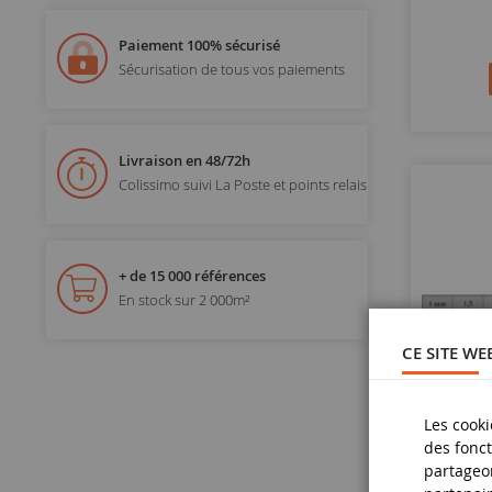
Paiement 100% sécurisé
Sécurisation de tous vos paiements
Livraison en 48/72h
Colissimo suivi La Poste et points relais
+ de 15 000 références
En stock sur 2 000m²
CE SITE WE
Les cooki
des fonct
partageon