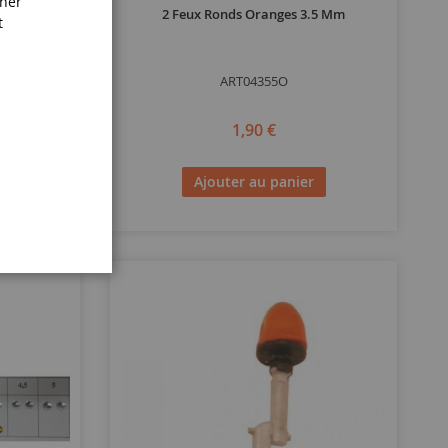
iner
2 Feux Ronds Oranges 3.5 Mm
t
ART04355O
1,90 €
Ajouter au panier