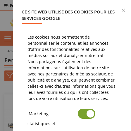
Frais de port offerts
dès 150€ d'achat
F
CE SITE WEB UTILISE DES COOKIES POUR LES
Paiement sécurisé
Retours
sous 14 jours
SERVICES GOOGLE
Les cookies nous permettent de
personnaliser le contenu et les annonces,
d'offrir des fonctionnalités relatives aux
accueil
miniature agricole
matériel agricole
Fertilisation
médias sociaux et d'analyser notre trafic.
Fertilisation - Fullject
Nous partageons également des
informations sur l'utilisation de notre site
avec nos partenaires de médias sociaux, de
publicité et d'analyse, qui peuvent combiner
celles-ci avec d'autres informations que vous
leur avez fournies ou qu'ils ont collectées
lors de votre utilisation de leurs services.
Marketing,
statistiques et