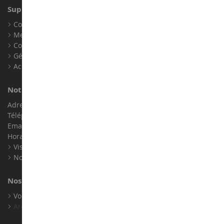
Support client
Conditions générales de ventes
Mentions légales
Contact
Gérer les cookies
Accessibilité : non conforme
Notre magasin de miniatures
Adresse : ZA LE Chemin, 61800 Montsecret
Téléphone :
02 33 96 02 79
Email :
info@collect-world.com
Horaires : Du lundi au Samedi / 9h-18h
Visite virtuelle
Nos expositions
Nos marques
Voir toutes nos marques
Archives