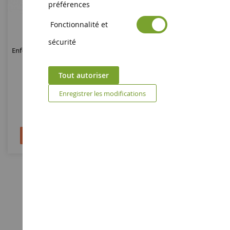
préférences
Fonctionnalité et
ECHELLE
1/32
sécurité
Enfouisseur VEENHUIS Fullject
X900 Pro Slurry
Tout autoriser
MAR2427
Enregistrer les modifications
Évaluation:
100%
79,90 €
Ajouter au panier