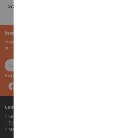
Cette catégorie comporte les outils servant à la fertilisation du sol
Inscription à la newsletter
Inscrivez-vous à notre newsletter pour recevoir nos bons plans, ainsi
que nos nouveautés sur les miniatures agricoles.
Suivez-nous
Compte
Se connecter
S'enregistrer
Mes points de fidélité