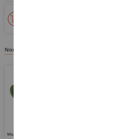
+ de 15 000 références
En stock sur 2 000m²
nous vous recommandons
ECHELLE
ECHELLE
Mug Iron Horse – JOHN DEERE
Telescopique MANITOU