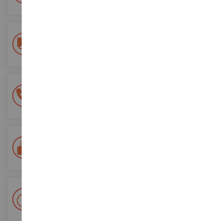
vos futures commandes
Frais de ports offerts
dès 150€ d'achat
(en France métropolitaine)
Une équipe de 8 personnes
à votre écoute du lundi au samedi
Tél. 02 33 96 02 79
Paiement 100% sécurisé
Sécurisation de tous vos paiements
Livraison en 48/72h
Colissimo suivi La Poste et points relais