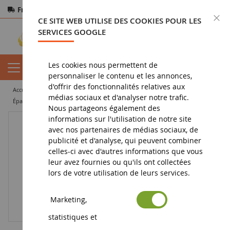
Frais de port offerts
dès 150€ d'achat
F
CE SITE WEB UTILISE DES COOKIES POUR LES
Paiement sécurisé
Retours
sous 14 jours
SERVICES GOOGLE
Les cookies nous permettent de
personnaliser le contenu et les annonces,
d'offrir des fonctionnalités relatives aux
accueil
miniature agricole
matériel agricole
fertilisation
médias sociaux et d'analyser notre trafic.
Épandeur à engrais
Nous partageons également des
informations sur l'utilisation de notre site
avec nos partenaires de médias sociaux, de
publicité et d'analyse, qui peuvent combiner
celles-ci avec d'autres informations que vous
leur avez fournies ou qu'ils ont collectées
lors de votre utilisation de leurs services.
Marketing,
statistiques et