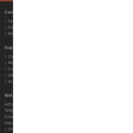
Compte
Se connecter
S'enregistrer
Mes points de fidélité
Support client
Conditions générales de ventes
Mentions légales
Contact
Gérer les cookies
Accessibilité : non conforme
Notre magasin de miniatures
Adresse : ZA LE Chemin, 61800 Montsecret
Téléphone :
02 33 96 02 79
Email :
info@collect-world.com
Horaires : Du lundi au Samedi / 9h-18h
Visite virtuelle