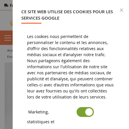
Frais de port offerts
dès 150€ d'achat
F
CE SITE WEB UTILISE DES COOKIES POUR LES
Paiement sécurisé
Retours
sous 14 jours
SERVICES GOOGLE
Les cookies nous permettent de
personnaliser le contenu et les annonces,
d'offrir des fonctionnalités relatives aux
accueil
miniature agricole
engin agricole
ensileuse
médias sociaux et d'analyser notre trafic.
Ensileuse KRONE Big X 780 KroneCTED Edition - Limited 1000 pcs
Nous partageons également des
informations sur l'utilisation de notre site
avec nos partenaires de médias sociaux, de
publicité et d'analyse, qui peuvent combiner
celles-ci avec d'autres informations que vous
leur avez fournies ou qu'ils ont collectées
lors de votre utilisation de leurs services.
Marketing,
statistiques et