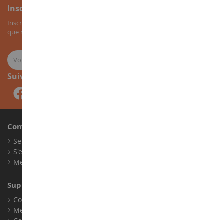
Inscription à la newsletter
Inscrivez-vous à notre newsletter pour recevoir nos bons plans, ainsi
que nos nouveautés sur les miniatures agricoles.
Suivez-nous
Compte
Se connecter
S'enregistrer
Mes points de fidélité
Support client
Conditions générales de ventes
Mentions légales