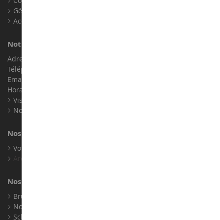
Contact
Gérer les cookies
Accessibilité : non conforme
Notre magasin de miniatures
Adresse : ZA LE Chemin, 61800 Montsecret
Téléphone :
02 33 96 02 79
Email :
info@collect-world.com
Horaires : Du lundi au Samedi / 9h-18h
Visite virtuelle
Nos expositions
Nos marques
Voir toutes nos marques
Archives
Nos fabricants
Bruder
Norev
Schuco