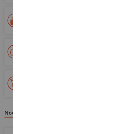
Paiement 100% sécurisé
Sécurisation de tous vos paiements
Livraison en 48/72h
Colissimo suivi La Poste et points relais
+ de 15 000 références
En stock sur 2 000m²
nous vous recommandons