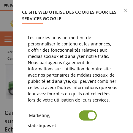
Frais de port offerts
dès 150€ d'achat
F
CE SITE WEB UTILISE DES COOKIES POUR LES
Paiement sécurisé
Retours
sous 14 jours
SERVICES GOOGLE
Les cookies nous permettent de
personnaliser le contenu et les annonces,
d'offrir des fonctionnalités relatives aux
accueil
miniature tp
camion miniature
porte engin
médias sociaux et d'analyser notre trafic.
Camion 6x4 Avec remorque Porte-engins surbaissée avec JOHN DEERE 6920 et 6820 Ech:1/87
Nous partageons également des
informations sur l'utilisation de notre site
avec nos partenaires de médias sociaux, de
publicité et d'analyse, qui peuvent combiner
celles-ci avec d'autres informations que vous
leur avez fournies ou qu'ils ont collectées
lors de votre utilisation de leurs services.
Camion 6x4 Avec remorque Porte-engins
Marketing,
surbaissée avec JOHN DEERE 6920 et 6820
statistiques et
Ech:1/87