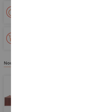
Livraison en 48/72h
Colissimo suivi La Poste et points relais
+ de 15 000 références
En stock sur 2 000m²
nous vous recommandons