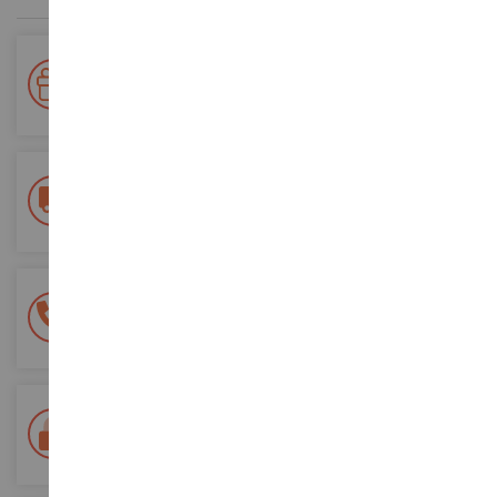
Votre fidélité récompensée !
Accumulez des points lors de vos achats et utilisez les pour
vos futures commandes
Frais de ports offerts
dès 150€ d'achat
(en France métropolitaine)
Une équipe de 8 personnes
à votre écoute du lundi au samedi
Tél. 02 33 96 02 79
Paiement 100% sécurisé
Sécurisation de tous vos paiements