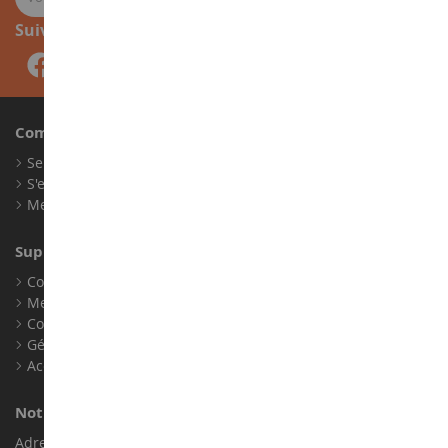
Suivez-nous
Compte
Se connecter
S'enregistrer
Mes points de fidélité
Support client
Conditions générales de ventes
Mentions légales
Contact
Gérer les cookies
Accessibilité : non conforme
Notre magasin de miniatures
Adresse : ZA LE Chemin, 61800 Montsecret