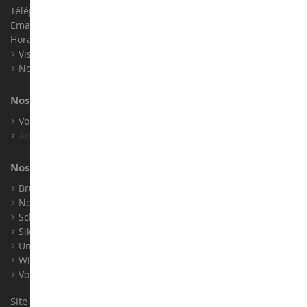
Téléphone :
02 33 96 02 79
Email :
info@collect-world.com
Horaires : Du lundi au Samedi / 9h-18h
Visite virtuelle
Nos expositions
Nos marques
Voir toutes nos marques
Archives
Nos fabricants
Bruder
Norev
Schuco
Siku
Universal Hobbies
Wiking
Voir tous nos fabricants
Site conçu et réalisé par