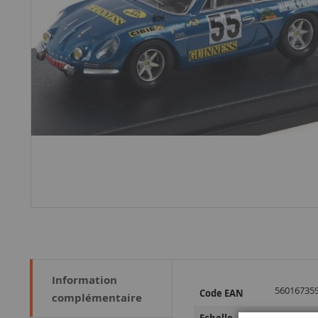
Information
Plus
56016735
Code EAN
complémentaire
d’information
1/43
Echelle