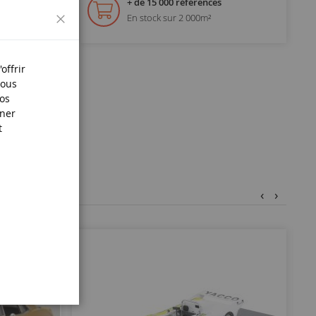
+ de 15 000 références
Fermer
En stock sur 2 000m²
offrir
Nous
nos
iner
t
‹
›