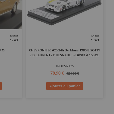
ECHELLE
ECHELLE
1/43
1/43
7 Or
CHEVRON B36 #25 24h Du Mans 1980 B.SOTTY
/ D.LAURENT / P.HESNAULT - Limité À 150ex.
TRODSN125
78,90 €
124,90 €
Ajouter au panier