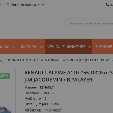
é
Retours
sous 14 jours
02
RAMA
MILITARIA
VÉHICULE MINIATURE
FIGURINE
rt
RENAULT-ALPINE A110 #55 1000km SPA 1970 J-M.JACQUEMIN / B.PALAYE
RENAULT-ALPINE A110 #55 1000km SPA 1970
-40
%
J-M.JACQUEMIN / B.PALAYER
Marque :
RENAULT
Fabricant :
TROFEU
Modèle :
A110
Pilote :
J-M JACQUEMIN
RÉFÉRENCE :
TRORRBE21