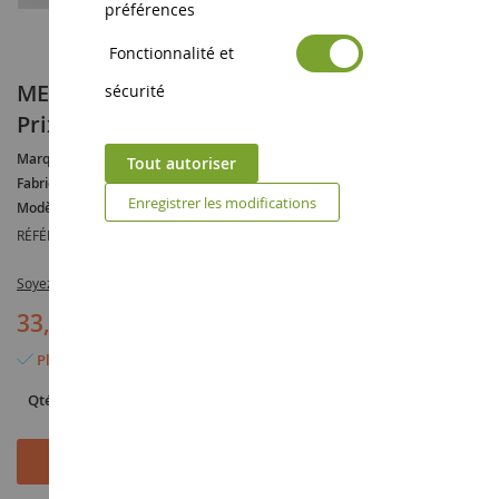
préférences
Fonctionnalité et
MERCEDES BENZ 190E 2.3-16 v #46 Grand
sécurité
Prix ETCC 1986 Z.Vojtech / M.Micangeli
Marque :
MERCEDES
Tout autoriser
Fabricant :
IXOMODELS
Enregistrer les modifications
Modèle :
190E
RÉFÉRENCE :
IXOGTM126
Soyez le premier à commenter ce produit
33,90 €
Plus que 2 articles en stock
Qté
Ajouter au panier