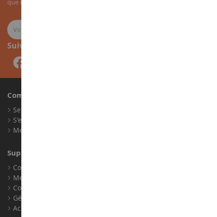
que nos nouveautés sur les miniatures agricoles.
Suivez-nous
Compte
Se connecter
S'enregistrer
Mes points de fidélité
Support client
Conditions générales de ventes
Mentions légales
Contact
Gérer les cookies
Accessibilité : non conforme