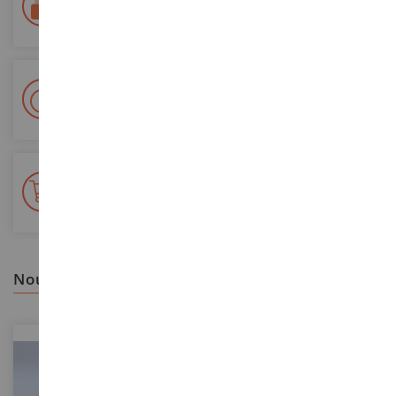
Sécurisation de tous vos paiements
Livraison en 48/72h
Colissimo suivi La Poste et points relais
+ de 15 000 références
En stock sur 2 000m²
nous vous recommandons