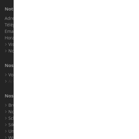
Notre magasin de miniatures
Adresse : ZA LE Chemin, 61800 Montsecret
Téléphone :
02 33 96 02 79
Email :
info@collect-world.com
Horaires : Du lundi au Samedi / 9h-18h
Visite virtuelle
Nos expositions
Nos marques
Voir toutes nos marques
Archives
Nos fabricants
Bruder
Norev
Schuco
Siku
Universal Hobbies
Wiking