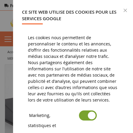
Frais de port offerts
dès 150€ d'achat
F
CE SITE WEB UTILISE DES COOKIES POUR LES
Paiement sécurisé
Retours
sous 14 jours
SERVICES GOOGLE
Les cookies nous permettent de
personnaliser le contenu et les annonces,
d'offrir des fonctionnalités relatives aux
accueil
vehicule miniature
voiture miniature
voiture de sport
médias sociaux et d'analyser notre trafic.
MERCEDES BENZ 190E 2.3-16 v #46 Grand Prix ETCC 1986 Z.Vojtech / M.Micangeli
Nous partageons également des
informations sur l'utilisation de notre site
avec nos partenaires de médias sociaux, de
publicité et d'analyse, qui peuvent combiner
celles-ci avec d'autres informations que vous
leur avez fournies ou qu'ils ont collectées
lors de votre utilisation de leurs services.
Marketing,
statistiques et