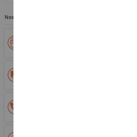
Nos avantages clients
Votre fidélité récompensée !
Accumulez des points lors de vos achats et utilisez les pour
vos futures commandes
Frais de ports offerts
dès 150€ d'achat
(en France métropolitaine)
Une équipe de 8 personnes
à votre écoute du lundi au samedi
Tél. 02 33 96 02 79
Paiement 100% sécurisé